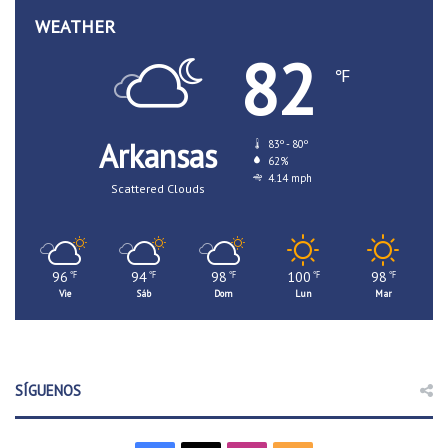
WEATHER
82
℉
Arkansas
83º - 80º
62%
4.14 mph
Scattered Clouds
96
94
98
100
98
℉
℉
℉
℉
℉
Vie
Sáb
Dom
Lun
Mar
SÍGUENOS