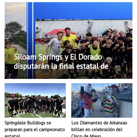
Siloam Springs y El Dorado
disputarán la final estatal de
soccer en Arkansas
Los Diamantes de Arkansas
Springdale Bulldogs se
brillan en celebración del
preparan para el campeonato
Cinco de Mayo
estatal