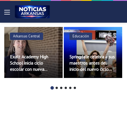
Menú
Educación
Noticias
No
Springdale celebra a sus
Escuelas Públicas de
Pro
maestros antes del
Rogers incorporarán
Acc
inicio del nuevo ciclo
cinco nuevos oficiales de
pri
escolar
seguridad escolar
de 