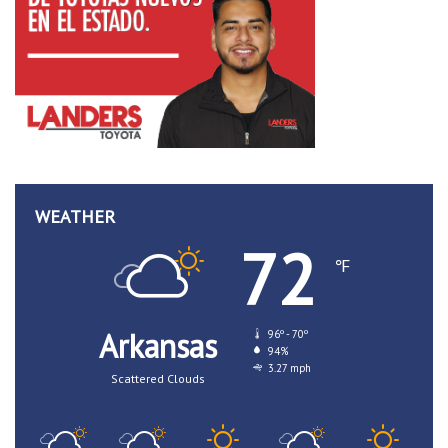
WEATHER
72
℉
Arkansas
96º - 70º
94%
3.27 mph
Scattered Clouds