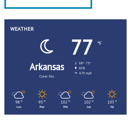
WEATHER
77
℉
Arkansas
98º - 73º
83%
4.79 mph
Clear Sky
98
95
102
102
103
℉
℉
℉
℉
℉
Lun
Mar
Mié
Jue
Vie