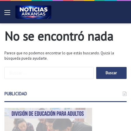
Menú
No se encontró nada
Parece que no podemos encontrar lo que estás buscando. Quizá la
búsqueda pueda ayudarte.
B
u
s
c
PUBLICIDAD
a
r
: