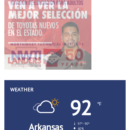
WEATHER
92
℉
Arkansas
97º - 90º
60%