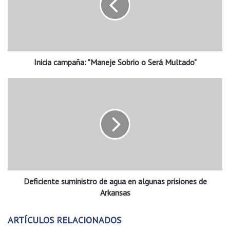
i
a
c
a
m
Inicia campaña: "Maneje Sobrio o Será Multado"
p
a
ñ
D
a
e
:
f
"
i
M
c
a
i
n
e
e
n
j
t
e
Deficiente suministro de agua en algunas prisiones de
e
S
s
Arkansas
o
u
b
m
ARTÍCULOS RELACIONADOS
r
i