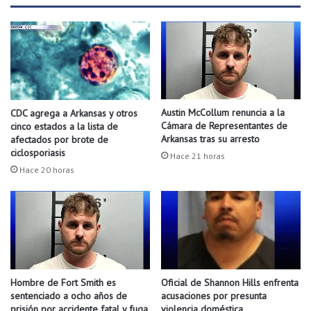
i
n
o
i
o
s
S
t
e
r
r
o
á
d
M
e
Austin McCollum renuncia a la
CDC agrega a Arkansas y otros
u
a
Cámara de Representantes de
cinco estados a la lista de
l
g
Arkansas tras su arresto
afectados por brote de
t
u
ciclosporiasis
Hace 21 horas
a
a
Hace 20 horas
d
e
o
n
"
a
l
g
u
n
Hombre de Fort Smith es
Oficial de Shannon Hills enfrenta
a
sentenciado a ocho años de
acusaciones por presunta
s
prisión por accidente fatal y fuga
violencia doméstica