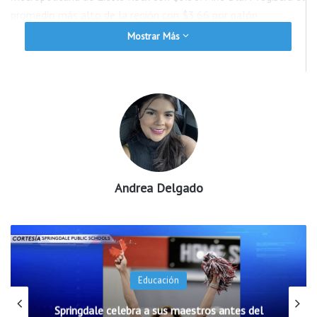
promedio más alto de la región con $3.66 por galón.
Mostrar Más
En Northwest Arkansas, el precio promedio es de $3.56 por
galón, mientras que en el área de Fort Smith se mantiene en
$3.62.
AAA señala que, aunque la tendencia reciente ha sido a la baja,
los precios podrían continuar fluctuando debido a factores
relacionados con el mercado internacional del petróleo. Por
ello, recomiendan a los conductores planificar sus viajes y
Andrea Delgado
mantenerse atentos a posibles cambios durante las próximas
semanas.
Educación
Springdale celebra a sus maestros antes del