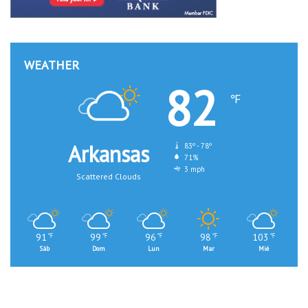
WEATHER
82
℉
Arkansas
83º - 78º
71%
3 mph
Scattered Clouds
91
99
96
98
103
℉
℉
℉
℉
℉
Sáb
Dom
Lun
Mar
Mié