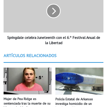
P
r
a
i
r
n
k
g
i
d
n
a
s
l
o
Springdale celebra Juneteenth con el 6.º Festival Anual de
e
n
c
la Libertad
y
e
s
l
ARTÍCULOS RELACIONADOS
u
e
i
b
m
r
p
a
a
J
c
u
t
n
o
e
e
t
Mujer de Pea Ridge es
Policía Estatal de Arkansas
n
e
sentenciada tras la muerte de su
investiga homicidio de un
l