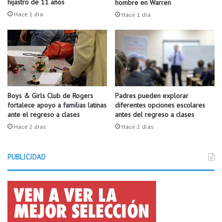
e
hijastro de 11 años
hombre en Warren
a
n
Hace 1 día
Hace 1 día
c
t
o
h
m
c
u
o
n
n
i
e
d
l
a
6
Boys & Girls Club de Rogers
Padres pueden explorar
d
fortalece apoyo a familias latinas
diferentes opciones escolares
.
ante el regreso a clases
antes del regreso a clases
h
º
i
F
Hace 2 días
Hace 2 días
s
e
p
s
a
PUBLICIDAD
t
n
i
a
v
a
l
A
n