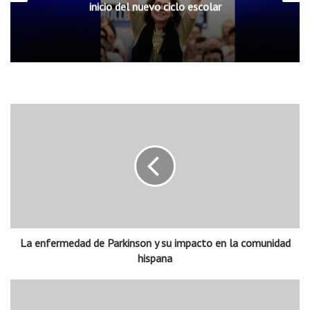
inicio del nuevo ciclo escolar
L
a
e
n
f
e
r
m
e
La enfermedad de Parkinson y su impacto en la comunidad
d
a
hispana
d
d
S
e
p