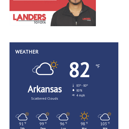
WEATHER
82
℉
Arkansas
83º - 80º
80%
4 mph
Scattered Clouds
91
99
96
98
103
℉
℉
℉
℉
℉
Sáb
Dom
Lun
Mar
Mié