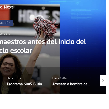
d Next
oticias
ce 1 día
rs incorporarán cinco nuevos
seguridad escolar
Hace 1 día
Hace 1 día
Hace 1 
Arrestan a hombre de Rogers acusado de intentar concertar encuentro sexual con menores
Exalt Academy High School inicia ciclo escolar con nueva directora bilingüe