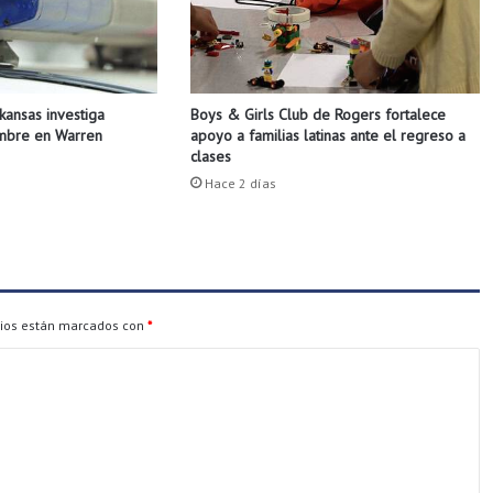
e
n
d
i
Boys & Girls Club de Rogers fortalece
rkansas investiga
o
apoyo a familias latinas ante el regreso a
ombre en Warren
e
clases
n
Hace 2 días
T
r
u
m
a
n
n
rios están marcados con
*
t
r
a
s
l
a
m