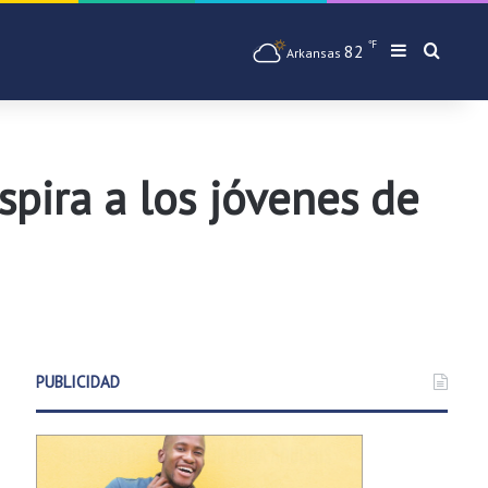
℉
82
Barra later
Busqu
Arkansas
spira a los jóvenes de
PUBLICIDAD