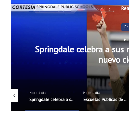
Rea
N
Ha
Escuelas Públicas de Roge
oficiales de 
Hace 1 día
Hace 1 día
Springdale celebra a sus maestros antes del inicio del nuevo ciclo escolar
Escuelas Públicas de Rogers incorporarán cinco nuevos oficiales de seguridad escolar
Programa 60×5 Business Accelerator llega por primera vez al noroeste de Arkansas