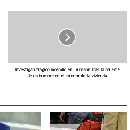
I
n
v
e
s
t
i
g
a
Investigan trágico incendio en Trumann tras la muerte
n
t
de un hombre en el interior de la vivienda
r
á
g
i
c
o
i
n
c