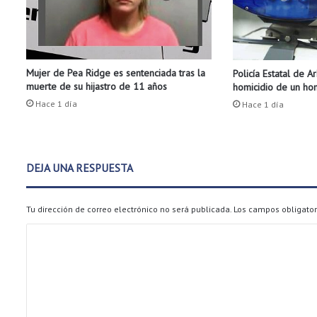
s
ó
n
p
Mujer de Pea Ridge es sentenciada tras la
Policía Estatal de A
o
muerte de su hijastro de 11 años
homicidio de un h
r
p
Hace 1 día
Hace 1 día
o
s
i
b
DEJA UNA RESPUESTA
l
e
c
Tu dirección de correo electrónico no será publicada.
Los campos obligato
o
C
n
t
o
a
m
m
i
e
n