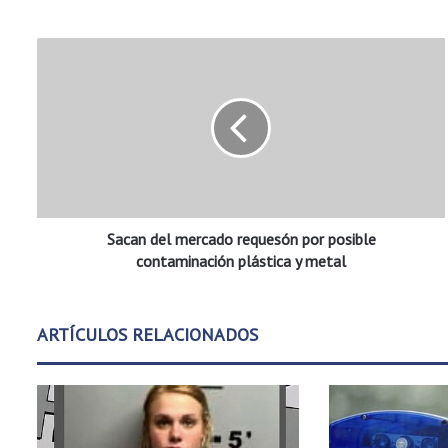
S
a
c
a
n
d
e
l
m
Sacan del mercado requesón por posible
e
r
contaminación plástica y metal
c
a
d
ARTÍCULOS RELACIONADOS
o
r
e
q
u
e