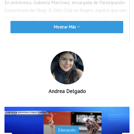
En entrevista, Gabriela Martínez, encargada de Participación
Comunitaria del Boys & Girls Club en Rogers, explicó que uno
de los principales objetivos es acercar a más familias latinas a
los programas disponibles y asegurarse de que conozcan los
Mostrar Más
recursos y oportunidades que la organización ofrece.
Martínez señaló que el club trabaja durante todo el año con
actividades académicas, deportivas y de desarrollo juvenil
para brindar a cada niño herramientas que favorezcan su éxito
tanto dentro como fuera del salón de clases.
El Boys & Girls Club de Benton County invita a las familias de
Andrea Delgado
Rogers y de comunidades cercanas a conocer sus programas y
participar en las distintas actividades que ofrece para apoyar
el crecimiento y bienestar de los jóvenes.
Educación