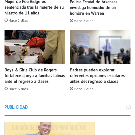
Mujer de Pea Ridge es
Policía Estatal de Arkansas
i
t
sentenciada tras la muerte de su
investiga homicidio de un
n
r
hijastro de 11 años
hombre en Warren
d
a
Hace 2 días
Hace 2 días
e
s
s
p
e
r
m
e
a
s
n
u
a
n
d
t
Boys & Girls Club de Rogers
Padres pueden explorar
e
fortalece apoyo a familias latinas
diferentes opciones escolares
o
ante el regreso a clases
antes del regreso a clases
l
i
4
n
Hace 3 días
Hace 3 días
d
c
e
i
J
PUBLICIDAD
d
u
e
l
n
i
t
o
e