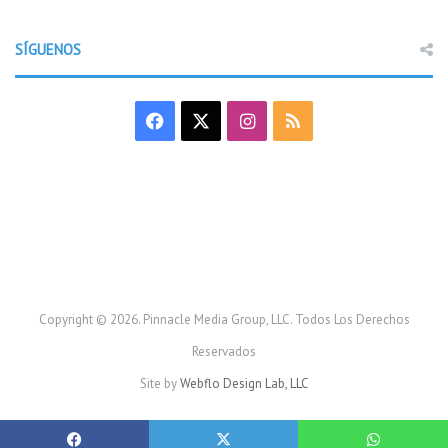
SÍGUENOS
F
X
I
R
a
n
S
c
s
S
e
t
b
a
o
g
Copyright © 2026. Pinnacle Media Group, LLC. Todos Los Derechos
Reservados
o
r
Site by
Webflo Design Lab, LLC
k
a
m