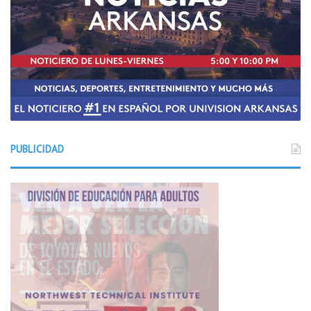
l
e
PUBLICIDAD