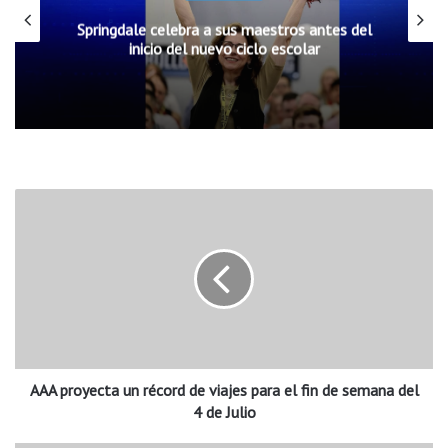
Springdale celebra a sus maestros antes del
inicio del nuevo ciclo escolar
A
A
A
p
r
o
y
e
c
AAA proyecta un récord de viajes para el fin de semana del
t
a
4 de Julio
u