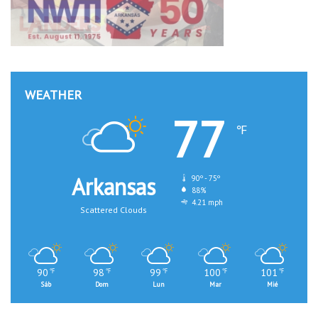
WEATHER
77
℉
Arkansas
90º - 75º
88%
4.21 mph
Scattered Clouds
90
98
99
100
101
℉
℉
℉
℉
℉
Sáb
Dom
Lun
Mar
Mié