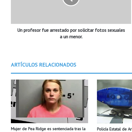
f
e
s
o
Un profesor fue arrestado por solicitar fotos sexuales
r
f
a un menor.
u
e
a
r
ARTÍCULOS RELACIONADOS
r
e
s
t
a
d
o
p
o
r
Mujer de Pea Ridge es sentenciada tras la
Policía Estatal de A
s