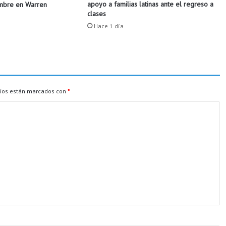
apoyo a familias latinas ante el regreso a
ombre en Warren
d
clases
e
Hace 1 día
j
a
n
d
o
1
9
rios están marcados con
*
a
r
r
e
s
t
o
s
e
n
L
i