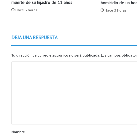
muerte de su hijastro de 11 años
homicidio de un h
o
l
Hace 3 horas
Hace 3 horas
i
c
i
t
DEJA UNA RESPUESTA
a
r
f
Tu dirección de correo electrónico no será publicada.
Los campos obligato
o
C
t
o
o
s
m
s
e
e
x
n
u
t
a
l
a
e
r
s
Nombre