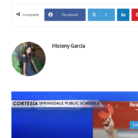
LinkedIn
Facebook
X
Compartir
Hisleny Garcia
Rea
Ed