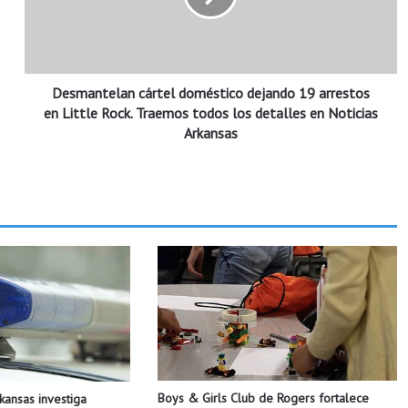
n
t
e
l
Desmantelan cártel doméstico dejando 19 arrestos
a
n
en Little Rock. Traemos todos los detalles en Noticias
c
Arkansas
á
r
t
e
l
d
o
m
é
s
t
i
c
Boys & Girls Club de Rogers fortalece
rkansas investiga
o