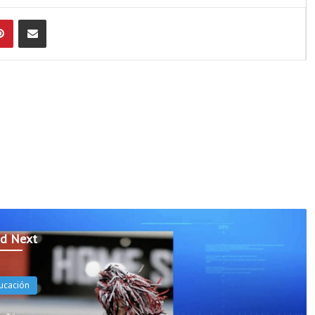
Pinterest
Compartir por Email
d Next
ucación