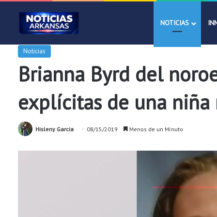
NOTICIAS
IN
Noticias
Brianna Byrd del noroe
explícitas de una niñ
Hisleny Garcia
08/15/2019
Menos de un Mínuto