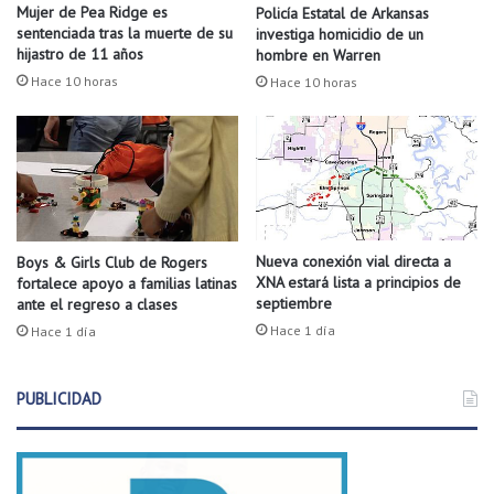
u
é
Mujer de Pea Ridge es
Policía Estatal de Arkansas
s
p
sentenciada tras la muerte de su
investiga homicidio de un
a
l
hijastro de 11 años
hombre en Warren
q
i
Hace 10 horas
Hace 10 horas
u
c
e
a
1
s
0
d
0
e
g
l
a
o
l
s
Nueva conexión vial directa a
Boys & Girls Club de Rogers
o
XNA estará lista a principios de
fortalece apoyo a familias latinas
b
septiembre
ante el regreso a clases
n
a
e
r
Hace 1 día
Hace 1 día
s
c
d
o
e
PUBLICIDAD
s
d
q
i
u
e
e
s
u