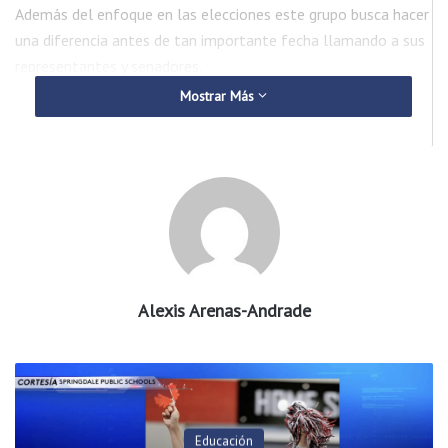
Además del enfoque en las elecciones este grupo busca hacer
una diferencia antes de tan importante fecha llamando a sus
representantes y senadores.
Mostrar Más
“Las llamadas son muy importante porque ellos toman nota
de cada llamada no importando si es contra o en favor de un
problema que está pasando en el país,” a
gregó
Iris Aquino,
voluntaria de Arkansas Unidos.
A medida que pasan los años la importancia e impacto de la
minoría e inmigrantes en el estado de Arkansas se hace sentir
aún más, ya que el estado natural se posiciona número cuatro
Alexis Arenas-Andrade
en los estados surestes con más crecimiento de inmigrantes.
“Para el año 2020 vamos a tener 40 mil nuevos votantes que
van a cumplir 18 años y van a tener es edad para poder elegir
a sus oficiales electos,” c
omentó
Rangel.
Educación