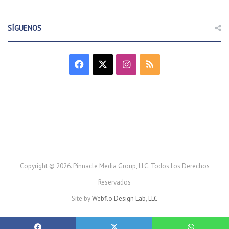
SÍGUENOS
F
X
I
R
a
n
S
c
s
S
e
t
b
a
o
g
Copyright © 2026. Pinnacle Media Group, LLC. Todos Los Derechos
Reservados
o
r
Site by
Webflo Design Lab, LLC
k
a
m