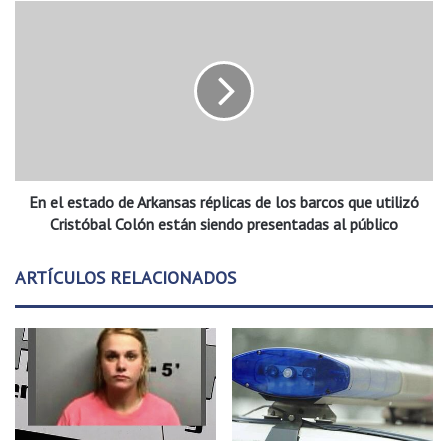
i
E
m
n
o
e
M
l
i
e
n
s
u
t
t
a
o
d
:
En el estado de Arkansas réplicas de los barcos que utilizó
o
A
d
Cristóbal Colón están siendo presentadas al público
c
e
c
A
ARTÍCULOS RELACIONADOS
i
r
d
k
e
a
n
n
t
s
e
a
c
s
a
r