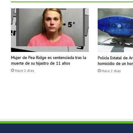
c
o
e
n
b
i
b
l
i
Mujer de Pea Ridge es sentenciada tras la
Policía Estatal de A
o
muerte de su hijastro de 11 años
homicidio de un h
t
Hace 2 días
e
Hace 2 días
c
a
d
e
F
a
y
e
t