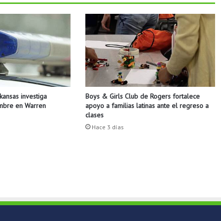
e
l
e
c
c
i
o
n
a
Boys & Girls Club de Rogers fortalece
rkansas investiga
d
apoyo a familias latinas ante el regreso a
ombre en Warren
o
clases
s
Hace 3 días
p
a
r
a
e
l
O
u
t