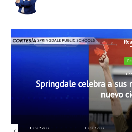
ebo
Tub
tag
ok
e
ram
Rea
Ed
Hac
Springdale celebra a sus m
nuevo ci
Hace 2 días
Hace 2 días