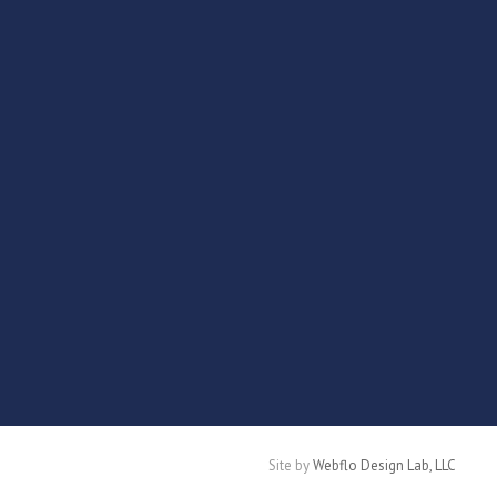
Site by
Webflo Design Lab, LLC