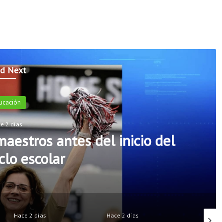
d Next
ucación
e 2 días
aestros antes del inicio del
clo escolar
Hace 2 días
Hace 2 días
Hace 2 