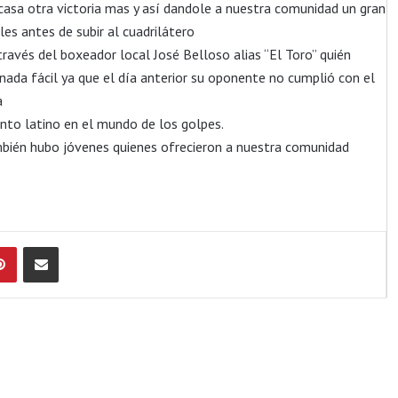
a casa otra victoria mas y así dandole a nuestra comunidad un gran
es antes de subir al cuadrilátero
ravés del boxeador local José Belloso alias “El Toro” quién
nada fácil ya que el día anterior su oponente no cumplió con el
a
nto latino en el mundo de los golpes.
bién hubo jóvenes quienes ofrecieron a nuestra comunidad
Pinterest
Compartir por Email