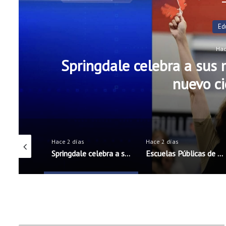
Ha
Escuelas Públicas de Roge
oficiales de 
Hace 2 días
Hace 2 días
Springdale celebra a sus maestros antes del inicio del nuevo ciclo escolar
Escuelas Públicas de Rogers incorporarán cinco nuevos oficiales de seguridad escolar
Programa 60×5 Business Accelerator llega por primera vez al noroeste de Arkansas