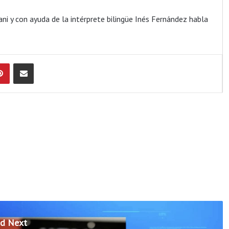
ani y con ayuda de la intérprete bilingüe Inés Fernández habla
Pinterest
Compartir por Email
d Next