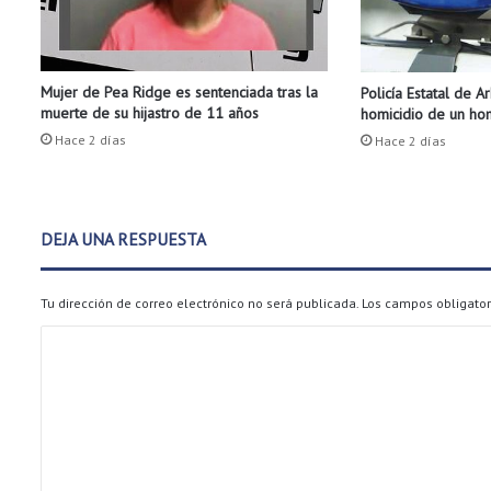
e
p
a
r
Mujer de Pea Ridge es sentenciada tras la
Policía Estatal de A
a
muerte de su hijastro de 11 años
homicidio de un h
n
p
Hace 2 días
Hace 2 días
a
r
a
p
DEJA UNA RESPUESTA
r
o
v
Tu dirección de correo electrónico no será publicada.
Los campos obligato
e
C
r
a
o
y
m
u
d
e
a
n
s