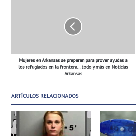
M
u
j
e
r
e
s
e
n
Mujeres en Arkansas se preparan para prover ayudas a
A
r
los refugiados en la frontera... todo y más en Noticias
k
Arkansas
a
n
s
ARTÍCULOS RELACIONADOS
a
s
s
e
p
r