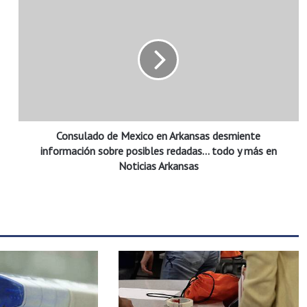
C
o
n
s
u
l
a
d
o
Consulado de Mexico en Arkansas desmiente
d
e
información sobre posibles redadas... todo y más en
M
Noticias Arkansas
e
x
i
c
o
e
n
A
r