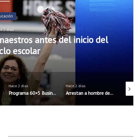
Noticias
ce 2 días
rs incorporarán cinco nuevos
seguridad escolar
Hace 2 días
Hace 2 días
Hace 2 
Arrestan a hombre de Rogers acusado de intentar concertar encuentro sexual con menores
Exalt Academy High School inicia ciclo escolar con nueva directora bilingüe