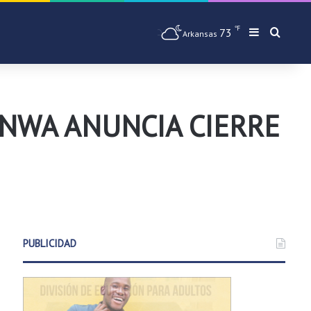
℉
73
Barra later
Busqu
Arkansas
 NWA ANUNCIA CIERRE
PUBLICIDAD