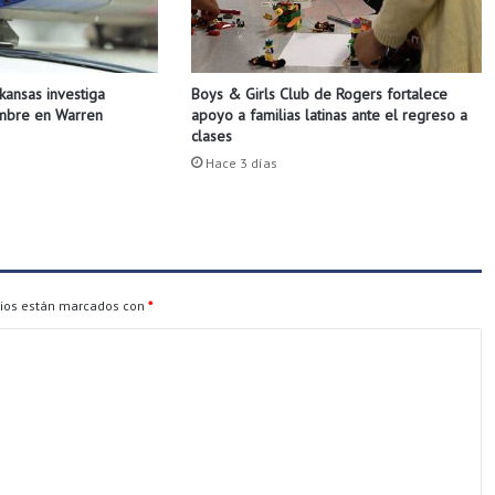
k
a
n
s
Boys & Girls Club de Rogers fortalece
rkansas investiga
a
apoyo a familias latinas ante el regreso a
ombre en Warren
s
clases
d
Hace 3 días
e
s
m
i
e
n
t
rios están marcados con
*
e
i
n
f
o
r
m
a