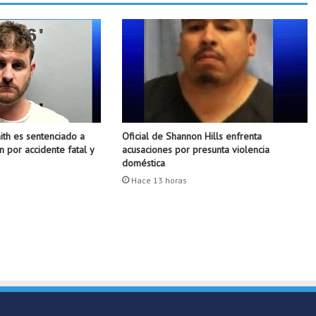
L
a
P
r
e
n
s
a
L
th es sentenciado a
Oficial de Shannon Hills enfrenta
i
n por accidente fatal y
acusaciones por presunta violencia
b
doméstica
r
Hace 13 horas
e
A
R