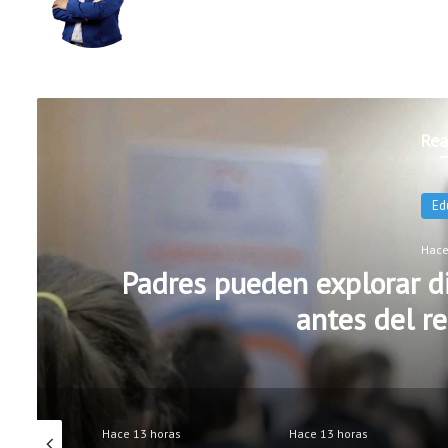
ebo
Tub
tag
ok
e
ram
Rea
Ed
Hace
Padres pueden explorar di
antes del re
Hace 13 horas
Hace 13 horas