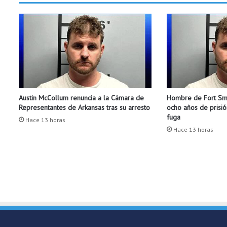
e
l
c
á
n
c
e
r
o
Austin McCollum renuncia a la Cámara de
Hombre de Fort Smi
r
Representantes de Arkansas tras su arresto
ocho años de prisió
a
fuga
Hace 13 horas
l
Hace 13 horas
y
c
ó
m
o
p
r
e
v
e