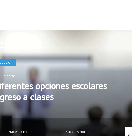
d Next
ucación
 13 horas
ferentes opciones escolares
greso a clases
Hace 13 horas
Hace 13 horas
Hace 13