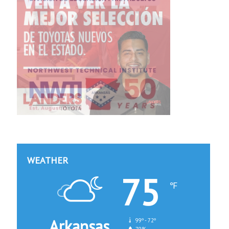
WEATHER
75
℉
Arkansas
99º - 72º
79%