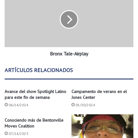
r
r
a
o
n
x
T
a
l
e
Bronx Tale-Airplay
-
A
i
ARTÍCULOS RELACIONADOS
r
p
l
Avance del show Spotlight Latino
Campamento de verano en el
a
para este fin de semana
Jones Center
y
06/14/2024
05/30/2024
Conociendo más de Bentonville
Moves Coalition
07/14/2023