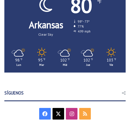
80
℉
Arkansas
98º - 73º
77%
4.99 mph
Clear Sky
98
95
102
102
103
℉
℉
℉
℉
℉
Lun
Mar
Mié
Jue
Vie
SÍGUENOS
F
X
I
R
a
n
S