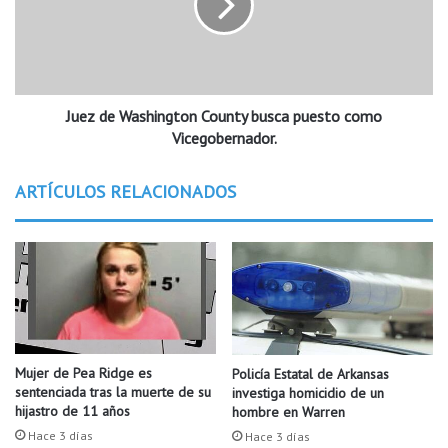
s
d
a
e
j
W
e
a
r
s
o
Juez de Washington County busca puesto como
h
s
i
Vicegobernador.
e
n
n
g
ARTÍCULOS RELACIONADOS
e
t
l
o
a
n
e
C
r
o
o
u
p
n
u
t
e
y
Mujer de Pea Ridge es
Policía Estatal de Arkansas
r
b
sentenciada tras la muerte de su
investiga homicidio de un
t
u
hijastro de 11 años
hombre en Warren
o
s
Hace 3 días
Hace 3 días