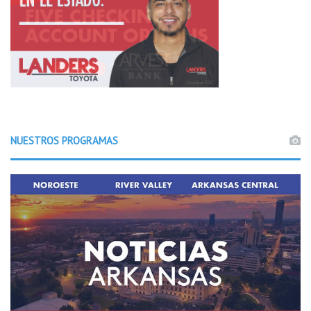
a
d
o
r
.
NUESTROS PROGRAMAS