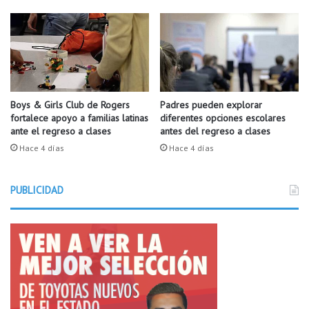
d
c
e
a
L
p
i
u
t
e
t
s
l
t
e
o
Boys & Girls Club de Rogers
Padres pueden explorar
R
fortalece apoyo a familias latinas
diferentes opciones escolares
c
ante el regreso a clases
antes del regreso a clases
o
o
c
m
Hace 4 días
Hace 4 días
k
o
.
V
PUBLICIDAD
i
c
e
g
o
b
e
r
n