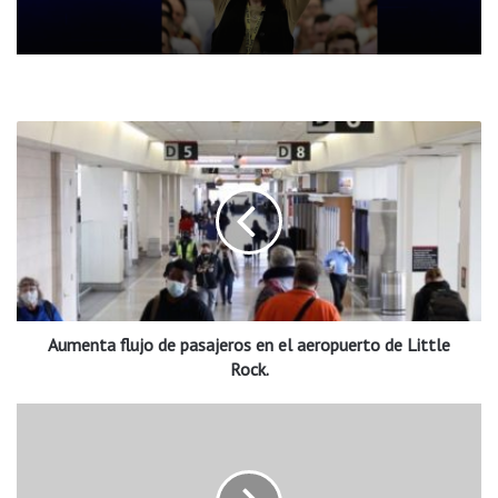
A
u
m
e
n
t
a
f
l
Aumenta flujo de pasajeros en el aeropuerto de Little
u
j
Rock.
o
d
J
e
u
p
e
a
z