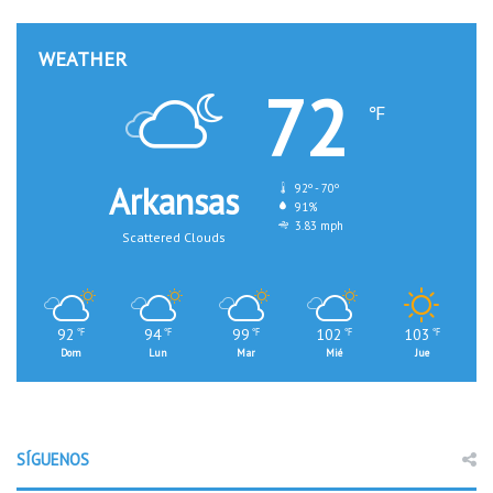
WEATHER
72
℉
Arkansas
92º - 70º
91%
3.83 mph
Scattered Clouds
92
94
99
102
103
℉
℉
℉
℉
℉
Dom
Lun
Mar
Mié
Jue
SÍGUENOS