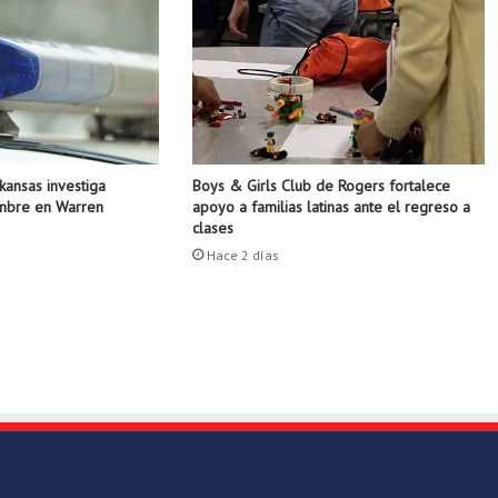
l
i
g
h
t
L
a
Boys & Girls Club de Rogers fortalece
rkansas investiga
t
apoyo a familias latinas ante el regreso a
ombre en Warren
i
clases
n
Hace 2 días
o