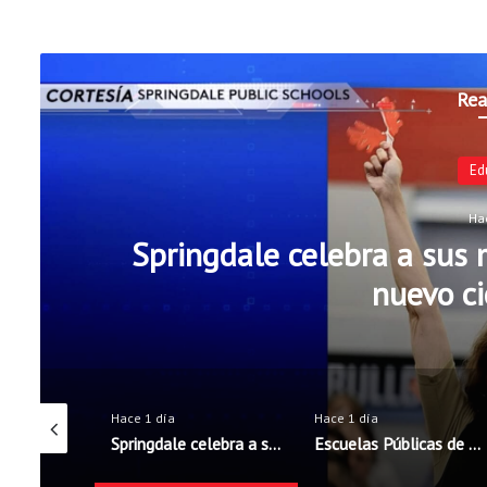
Rea
Ed
Ha
Springdale celebra a sus m
nuevo ci
Hace 1 día
Hace 1 día
Exalt Academy High School inicia ciclo escolar con nueva directora bilingüe
Springdale celebra a sus maestros antes del inicio del nuevo ciclo escolar
Escuelas Públicas de Rogers incorporarán cinco nuevos oficiales de seguridad escolar