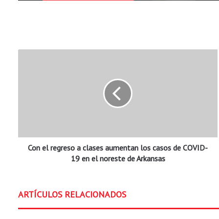
C
o
n
e
l
r
e
g
r
Con el regreso a clases aumentan los casos de COVID-
e
s
19 en el noreste de Arkansas
o
a
c
ARTÍCULOS RELACIONADOS
l
a
s