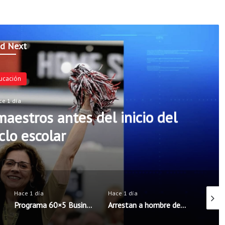
d Next
ucación
ce 1 día
aestros antes del inicio del
clo escolar
Hace 1 día
Hace 1 día
Hace 1 
Programa 60×5 Business Accelerator llega por primera vez al noroeste de Arkansas
Arrestan a hombre de Rogers acusado de intentar concertar encuentro sexual con menores