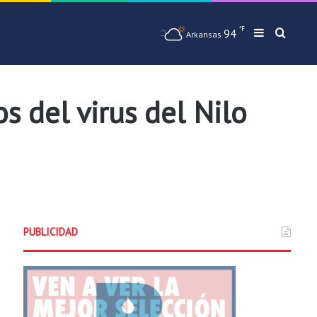
℉
94
Barra later
Busqu
Arkansas
s del virus del Nilo
PUBLICIDAD