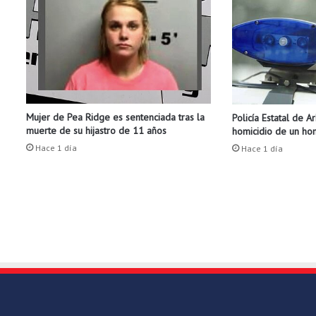
e
s
a
u
m
e
n
Mujer de Pea Ridge es sentenciada tras la
Policía Estatal de A
t
muerte de su hijastro de 11 años
homicidio de un h
a
n
Hace 1 día
Hace 1 día
l
o
s
c
a
s
o
s
d
e
C