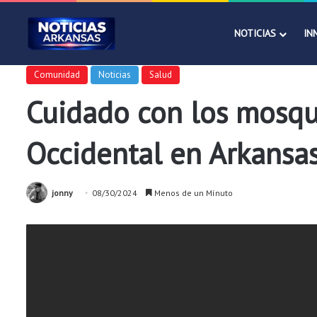
NOTICIAS
IN
Comunidad
Noticias
Salud
Cuidado con los mosqui
Occidental en Arkansa
jonny
08/30/2024
Menos de un Mínuto