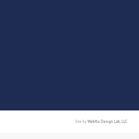
Site by
Webflo Design Lab, LLC