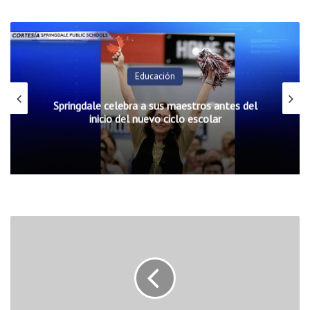
Educación
Springdale celebra a sus maestros antes del
inicio del nuevo ciclo escolar
B
a
c
k
t
o