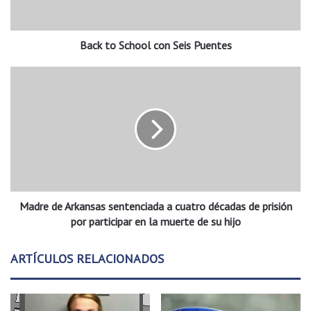
S
c
h
Back to School con Seis Puentes
o
o
l
M
c
a
o
d
n
r
S
e
e
d
i
e
s
A
P
r
u
Madre de Arkansas sentenciada a cuatro décadas de prisión
k
e
a
por participar en la muerte de su hijo
n
n
t
s
ARTÍCULOS RELACIONADOS
e
a
s
s
s
e