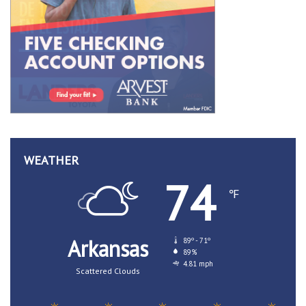
WEATHER
74
℉
Arkansas
89º - 71º
89%
4.81 mph
Scattered Clouds