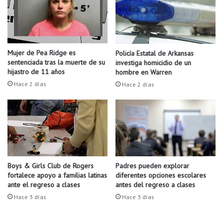
n
t
e
n
c
Mujer de Pea Ridge es
Policía Estatal de Arkansas
i
sentenciada tras la muerte de su
investiga homicidio de un
a
hijastro de 11 años
hombre en Warren
d
Hace 2 días
Hace 2 días
a
a
c
u
a
t
r
o
Boys & Girls Club de Rogers
Padres pueden explorar
fortalece apoyo a familias latinas
diferentes opciones escolares
d
ante el regreso a clases
antes del regreso a clases
é
c
Hace 3 días
Hace 3 días
a
d