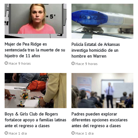
n
e
a
t
s
e
m
n
e
i
d
m
i
i
Mujer de Pea Ridge es
Policía Estatal de Arkansas
d
e
sentenciada tras la muerte de su
investiga homicidio de un
a
n
hijastro de 11 años
hombre en Warren
s
t
Hace 9 horas
Hace 9 horas
p
o
a
c
r
o
a
n
m
L
a
a
n
P
t
o
Boys & Girls Club de Rogers
Padres pueden explorar
e
fortalece apoyo a familias latinas
diferentes opciones escolares
d
ante el regreso a clases
antes del regreso a clases
n
e
e
r
Hace 1 día
Hace 1 día