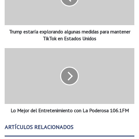
e
s
t
a
Trump estaría explorando algunas medidas para mantener
r
í
TikTok en Estados Unidos
a
e
L
x
o
p
M
l
e
o
j
r
o
a
r
n
d
d
e
o
Lo Mejor del Entretenimiento con La Poderosa 106.1FM
l
a
E
l
n
ARTÍCULOS RELACIONADOS
g
t
u
r