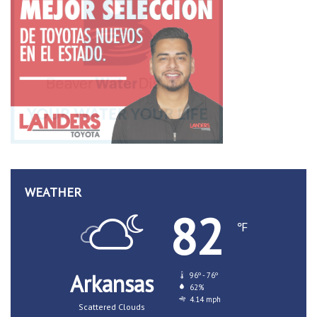
WEATHER
82
℉
Arkansas
96º - 76º
62%
4.14 mph
Scattered Clouds