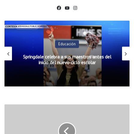
Fac
You
Ins
ebo
Tub
tag
ok
e
ram
Educación
Springdale celebra a sus maestros antes del
inicio del nuevo ciclo escolar
T
r
u
m
p