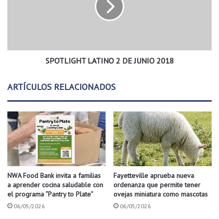
a
L
l
I
e
G
z
H
a
T
d
SPOTLIGHT LATINO 2 DE JUNIO 2018
L
e
A
l
T
ARTÍCULOS RELACIONADOS
a
I
m
N
a
O
n
2
o
D
d
E
e
J
l
U
B
N
NWA Food Bank invita a familias
Fayetteville aprueba nueva
o
I
a aprender cocina saludable con
ordenanza que permite tener
t
O
el programa “Pantry to Plate”
ovejas miniatura como mascotas
a
2
06/05/2026
06/05/2026
n
0