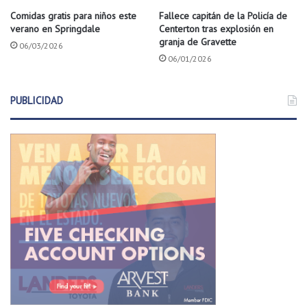
i
1
Comidas gratis para niños este
Fallece capitán de la Policía de
c
8
verano en Springdale
Centerton tras explosión en
a
granja de Gravette
06/03/2026
l
06/01/2026
G
a
r
PUBLICIDAD
d
e
n
o
f
t
h
e
O
z
a
r
k
s