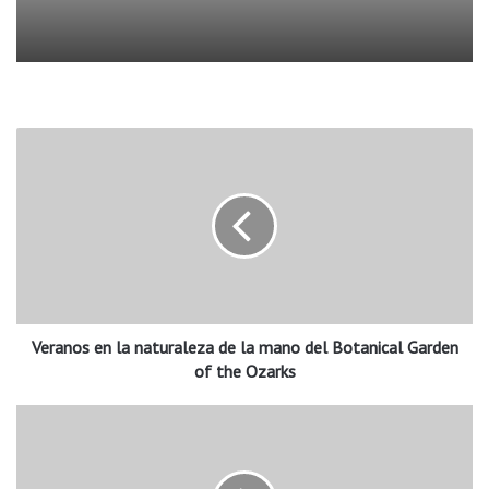
V
e
r
a
n
o
s
e
n
Veranos en la naturaleza de la mano del Botanical Garden
l
a
of the Ozarks
n
a
S
t
P
u
O
r
T