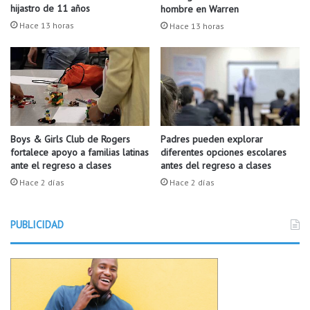
u
l
hijastro de 11 años
hombre en Warren
l
m
Hace 13 horas
Hace 13 horas
a
e
c
r
N
c
W
a
A
d
o
p
o
Boys & Girls Club de Rogers
Padres pueden explorar
fortalece apoyo a familias latinas
diferentes opciones escolares
r
ante el regreso a clases
antes del regreso a clases
q
u
Hace 2 días
Hace 2 días
e
p
PUBLICIDAD
u
e
d
e
n
t