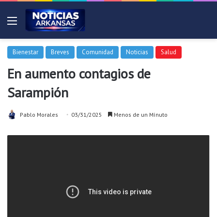
Menú
Bienestar
Breves
Comunidad
Noticias
Salud
En aumento contagios de
Sarampión
Pablo Morales
03/31/2025
Menos de un Mínuto