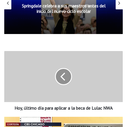
el
Escuelas Públicas de Rogers incorporarán
cinco nuevos oficiales de seguridad escolar
H
o
y
,
ú
l
t
i
m
Hoy, último día para aplicar a la beca de Lulac NWA
o
d
í
R
a
e