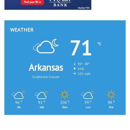
WEATHER
71
℉
Arkansas
96º - 69º
93%
1.01 mph
Scattered Clouds
96
91
100
99
98
℉
℉
℉
℉
℉
Vie
Sáb
Dom
Lun
Mar