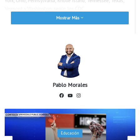
York, Ohio, Pennsylvania, Rhode Island, Tennessee, Texas,
Vermont y Washington, según los CDC.
Mostrar Más
Minnesota y Tennessee son los estados más recientes en
detectar el sarampión, y la semana pasada se confirmó un
nuevo brote de al menos 10 casos vinculados en Ohio.
Pablo Morales
Fac
You
Ins
ebo
Tub
tag
ok
e
ram
Noticias