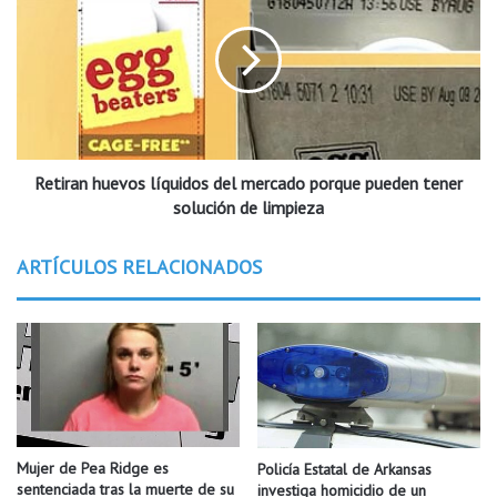
p
t
a
i
r
r
a
a
a
n
p
h
l
u
i
Retiran huevos líquidos del mercado porque pueden tener
e
c
v
solución de limpieza
a
o
r
s
ARTÍCULOS RELACIONADOS
a
l
l
í
a
q
b
u
e
i
c
d
a
o
d
s
e
d
Mujer de Pea Ridge es
Policía Estatal de Arkansas
L
e
sentenciada tras la muerte de su
investiga homicidio de un