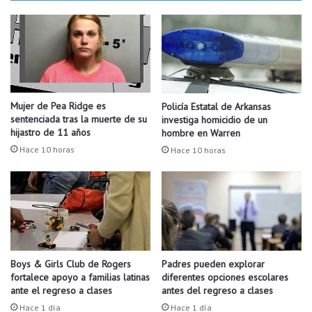
d
l
o
i
c
c
o
a
m
d
o
e
e
N
Mujer de Pea Ridge es
Policía Estatal de Arkansas
l
o
sentenciada tras la muerte de su
investiga homicidio de un
s
r
hijastro de 11 años
hombre en Warren
e
t
Hace 10 horas
Hace 10 horas
g
h
u
L
n
i
d
t
o
t
m
l
e
e
j
R
Boys & Girls Club de Rogers
Padres pueden explorar
o
fortalece apoyo a familias latinas
diferentes opciones escolares
o
ante el regreso a clases
antes del regreso a clases
r
c
d
k
Hace 1 día
Hace 1 día