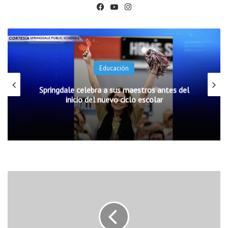
Fac
You
Ins
ebo
Tub
tag
ok
e
ram
Educación
Springdale celebra a sus maestros antes del
inicio del nuevo ciclo escolar
C
a
f
é
L