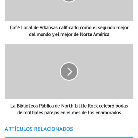
o
c
a
l
Café Local de Arkansas calificado como el segundo mejor
d
e
del mundo y el mejor de Norte América
A
r
L
k
a
a
B
n
i
s
b
a
l
s
i
c
o
a
t
l
La Biblioteca Pública de North Little Rock celebró bodas
e
i
c
de múltiples parejas en el mes de los enamorados
f
a
i
P
ARTÍCULOS RELACIONADOS
c
ú
a
b