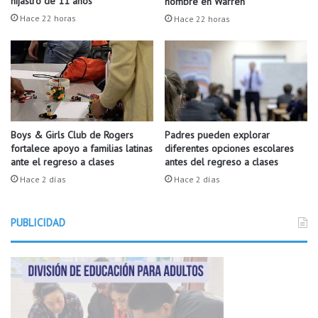
hijastro de 11 años
hombre en Warren
a
c
Hace 22 horas
Hace 22 horas
n
h
a
o
a
o
S
l
i
c
l
o
o
n
a
t
Boys & Girls Club de Rogers
Padres pueden explorar
m
fortalece apoyo a familias latinas
diferentes opciones escolares
i
ante el regreso a clases
antes del regreso a clases
S
n
p
ú
Hace 2 días
Hace 2 días
r
a
i
n
n
PUBLICIDAD
s
g
u
s
e
d
u
c
a