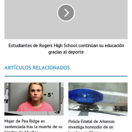
o
t
d
u
f
d
e
i
s
a
t
n
i
t
v
Estudiantes de Rogers High School continúan su educación
e
a
s
gracias al deporte
l
d
e
e
ARTÍCULOS RELACIONADOS
s
R
t
o
e
g
f
e
i
r
n
s
d
H
e
i
s
g
Mujer de Pea Ridge es
Policía Estatal de Arkansas
e
h
sentenciada tras la muerte de su
investiga homicidio de un
m
S