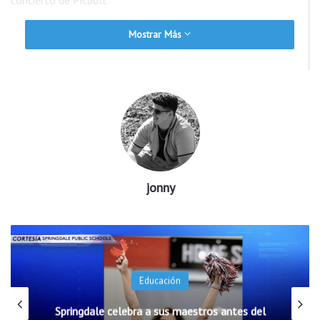
Mostrar Más
jonny
Noticias
Escuelas Públicas de Rogers incorporarán