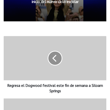
cinco nuevos oficiales de seguridad escolar
R
e
g
r
e
s
a
e
l
Regresa el Dogwood festival este fin de semana a Siloam
D
o
Springs
g
w
E
o
s