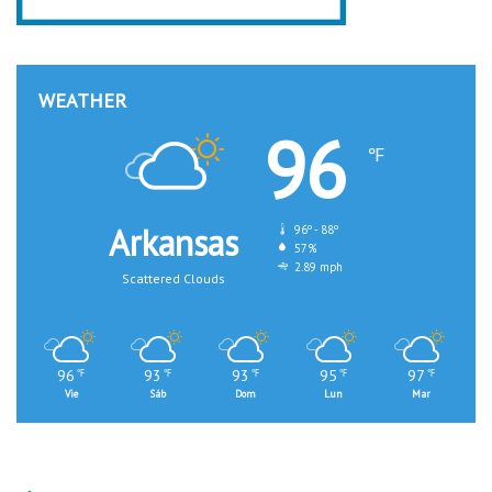
WEATHER
96
℉
Arkansas
96º - 88º
57%
2.89 mph
Scattered Clouds
96
93
93
95
97
℉
℉
℉
℉
℉
Vie
Sáb
Dom
Lun
Mar