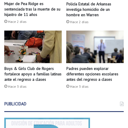
e
d
Mujer de Pea Ridge es
Policía Estatal de Arkansas
d
e
sentenciada tras la muerte de su
investiga homicidio de un
ó
s
hijastro de 11 años
hombre en Warren
l
e
Hace 2 días
Hace 2 días
a
m
r
a
e
n
s
a
p
d
a
e
r
p
a
e
Boys & Girls Club de Rogers
Padres pueden explorar
r
fortalece apoyo a familias latinas
diferentes opciones escolares
s
ante el regreso a clases
antes del regreso a clases
e
c
d
a
Hace 3 días
Hace 3 días
u
g
c
r
PUBLICIDAD
i
a
r
t
p
u
l
i
o