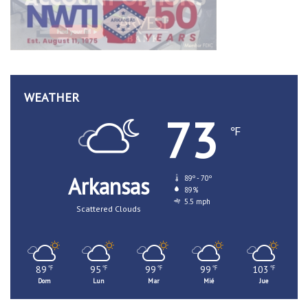
WEATHER
73
℉
Arkansas
89º - 70º
89%
5.5 mph
Scattered Clouds
89
95
99
99
103
℉
℉
℉
℉
℉
Dom
Lun
Mar
Mié
Jue