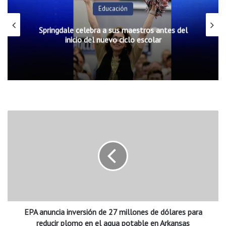
Educación
Springdale celebra a sus maestros antes del
inicio del nuevo ciclo escolar
E
P
A
a
n
u
n
c
i
EPA anuncia inversión de 27 millones de dólares para
a
i
reducir plomo en el agua potable en Arkansas