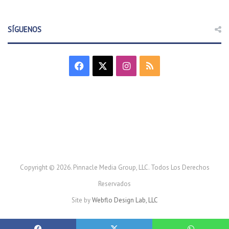
SÍGUENOS
F
X
I
R
a
n
S
c
s
S
e
t
b
a
o
g
Copyright © 2026. Pinnacle Media Group, LLC. Todos Los Derechos
Reservados
o
r
Site by
Webflo Design Lab, LLC
k
a