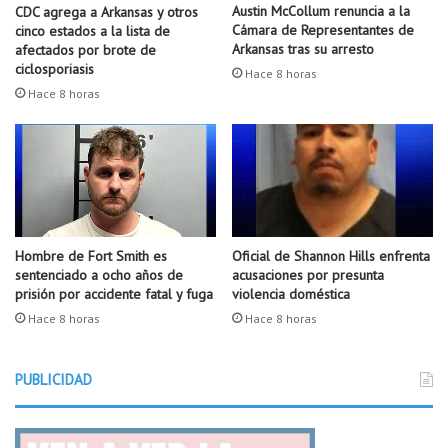
o
d
Austin McCollum renuncia a la
CDC agrega a Arkansas y otros
c
e
Cámara de Representantes de
cinco estados a la lista de
i
S
Arkansas tras su arresto
afectados por brote de
c
u
ciclosporiasis
Hace 8 horas
l
m
Hace 8 horas
e
m
t
e
a
r
c
E
e
B
r
T
c
c
a
Hombre de Fort Smith es
Oficial de Shannon Hills enfrenta
a
sentenciado a ocho años de
acusaciones por presunta
d
m
prisión por accidente fatal y fuga
violencia doméstica
e
b
T
Hace 8 horas
Hace 8 horas
i
o
a
n
r
PUBLICIDAD
t
s
i
u
t
P
o
I