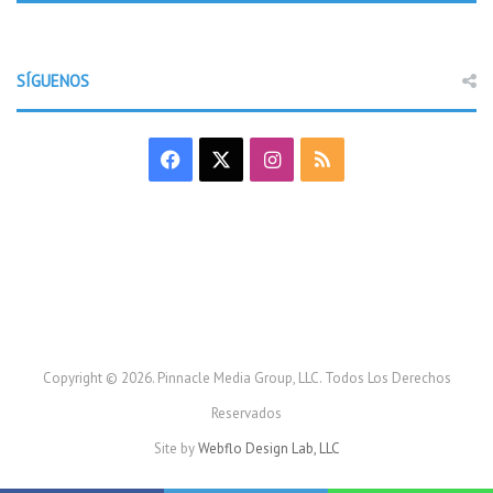
SÍGUENOS
F
X
I
R
a
n
S
c
s
S
e
t
b
a
o
g
Copyright © 2026. Pinnacle Media Group, LLC. Todos Los Derechos
Reservados
o
r
Site by
Webflo Design Lab, LLC
k
a