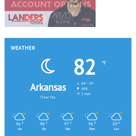
WEATHER
82
℉
Arkansas
84º - 79º
66%
3 mph
Clear Sky
96
98
97
96
89
℉
℉
℉
℉
℉
Jue
Vie
Sáb
Dom
Lun