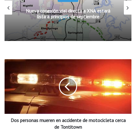
Nueva conexión vial directa a XNA estará
lista a principios de septiembre
D
o
s
p
e
r
s
o
n
Dos personas mueren en accidente de motocicleta cerca
a
s
de Tontitown
m