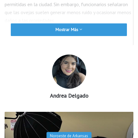
permitidas en la ciudad. Sin embargo, funcionarios señalaron
que las ovejas suelen generar menos ruido y ocasionar menos
daños a las propiedades.
Mostrar Más
Además, la ciudad destacó los posibles beneficios
ambientales, educativos y comunitarios que pueden aportar
estos animales.
La normativa establece que las ovejas deben medir menos de
24 pulgadas de altura, vivir en propiedades de al menos
10,000 pies cuadrados, contar con microchip de identificación
y estar registradas ante las autoridades correspondientes.
Andrea Delgado
Asimismo, los propietarios deberán mantenerlas en áreas
cercadas y garantizar condiciones adecuadas para su bienestar
y cuidado.
Noroeste de Arkansas