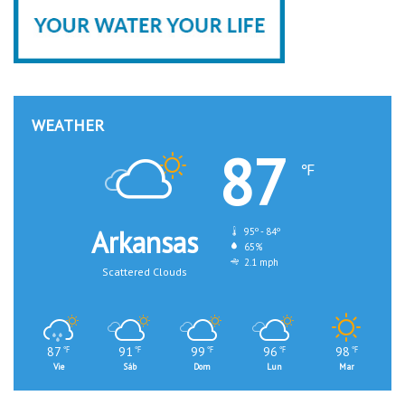
WEATHER
87
℉
Arkansas
95º - 84º
65%
2.1 mph
Scattered Clouds
87
91
99
96
98
℉
℉
℉
℉
℉
Vie
Sáb
Dom
Lun
Mar