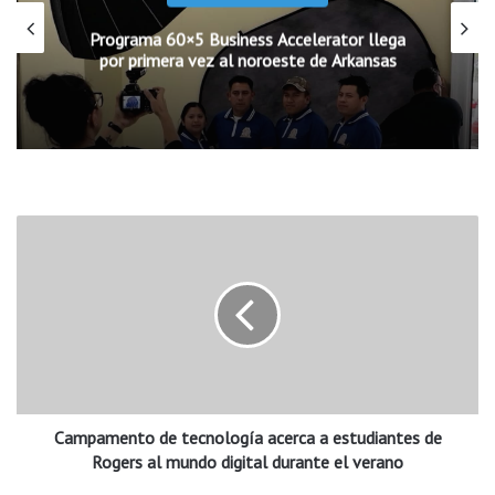
Programa 60×5 Business Accelerator llega
por primera vez al noroeste de Arkansas
C
a
m
p
a
m
e
n
t
Campamento de tecnología acerca a estudiantes de
o
d
Rogers al mundo digital durante el verano
e