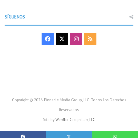
SÍGUENOS
F
X
I
R
a
n
S
c
s
S
e
t
b
a
o
g
Copyright © 2026. Pinnacle Media Group, LLC. Todos Los Derechos
Reservados
o
r
Site by
Webflo Design Lab, LLC
k
a
m