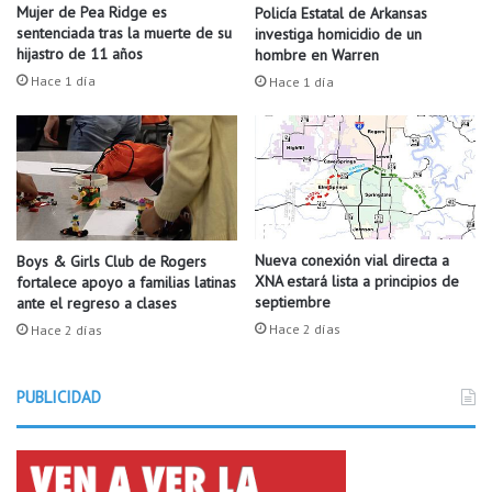
d
i
Mujer de Pea Ridge es
Policía Estatal de Arkansas
i
l
sentenciada tras la muerte de su
investiga homicidio de un
a
i
hijastro de 11 años
hombre en Warren
n
a
Hace 1 día
Hace 1 día
t
s
e
a
s
a
d
p
e
r
R
e
o
n
g
d
Nueva conexión vial directa a
Boys & Girls Club de Rogers
e
XNA estará lista a principios de
fortalece apoyo a familias latinas
e
septiembre
ante el regreso a clases
r
r
s
c
Hace 2 días
Hace 2 días
a
o
l
c
m
PUBLICIDAD
i
u
n
n
a
d
s
o
a