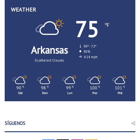
WEATHER
75
℉
Arkansas
90º - 72º
90%
4.14 mph
Scattered Clouds
90
98
99
100
101
℉
℉
℉
℉
℉
Sáb
Dom
Lun
Mar
Mié
SÍGUENOS