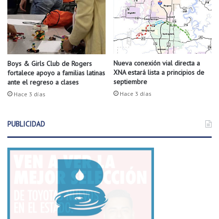
c
o
s
e
n
L
i
Nueva conexión vial directa a
Boys & Girls Club de Rogers
XNA estará lista a principios de
t
fortalece apoyo a familias latinas
septiembre
ante el regreso a clases
t
l
Hace 3 días
Hace 3 días
e
R
PUBLICIDAD
o
c
k
.