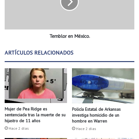
i
l
ó
o
n
r
e
e
i
n
n
Temblor en México.
M
c
é
e
x
ARTÍCULOS RELACIONADOS
n
i
t
c
i
o
v
.
o
s
e
c
o
Mujer de Pea Ridge es
Policía Estatal de Arkansas
n
sentenciada tras la muerte de su
investiga homicidio de un
ó
hijastro de 11 años
hombre en Warren
m
Hace 2 días
Hace 2 días
i