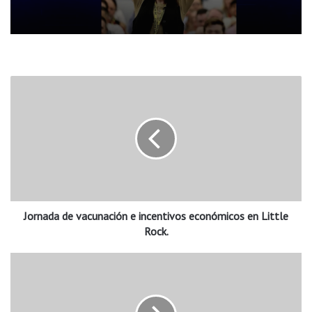
J
o
r
n
a
d
a
d
e
Jornada de vacunación e incentivos económicos en Little
v
a
Rock.
c
u
T
n
e
a
m
c
b