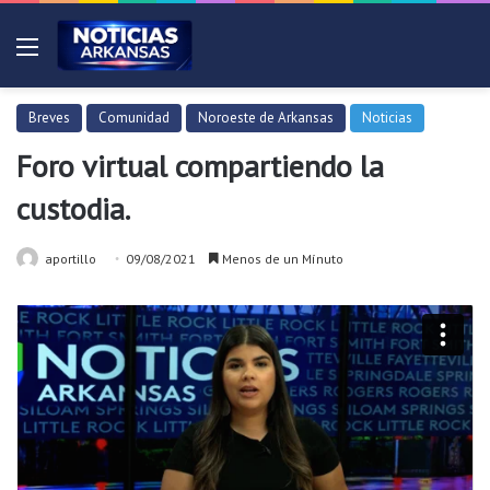
Menú
Breves
Comunidad
Noroeste de Arkansas
Noticias
Foro virtual compartiendo la
custodia.
aportillo
09/08/2021
Menos de un Mínuto