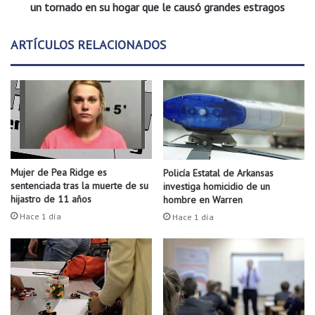
e
a
un tornado en su hogar que le causó grandes estragos
d
n
e
o
ARTÍCULOS RELACIONADOS
c
r
l
e
a
l
r
a
a
t
c
a
i
m
ó
o
n
m
Mujer de Pea Ridge es
Policía Estatal de Arkansas
d
e
sentenciada tras la muerte de su
investiga homicidio de un
e
n
hijastro de 11 años
hombre en Warren
d
t
Hace 1 día
Hace 1 día
e
o
s
s
a
v
s
i
t
v
r
i
e