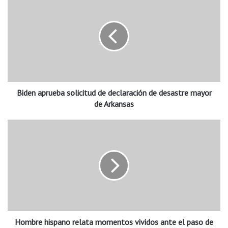
i
d
e
n
a
p
r
u
Biden aprueba solicitud de declaración de desastre mayor
e
b
de Arkansas
a
s
H
o
o
l
m
i
b
c
r
i
e
t
h
u
i
d
s
d
Hombre hispano relata momentos vividos ante el paso de
p