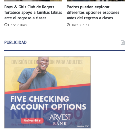
d
m
o
Boys & Girls Club de Rogers
Padres pueden explorar
a
fortalece apoyo a familias latinas
diferentes opciones escolares
s
ante el regreso a clases
antes del regreso a clases
y
a
o
n
Hace 2 días
Hace 2 días
r
t
d
e
e
PUBLICIDAD
e
A
l
r
p
k
a
a
s
n
o
s
d
a
e
s
u
n
t
o
r
n
a