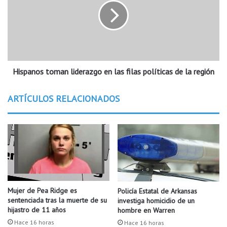
a
p
l
a
v
n
a
o
d
s
o
t
r
Hispanos toman liderazgo en las filas políticas de la región
o
v
m
i
a
ARTÍCULOS RELACIONADOS
s
n
i
l
t
i
a
d
r
e
á
r
L
a
i
z
t
g
Mujer de Pea Ridge es
Policía Estatal de Arkansas
t
o
sentenciada tras la muerte de su
investiga homicidio de un
l
e
hijastro de 11 años
hombre en Warren
e
n
Hace 16 horas
Hace 16 horas