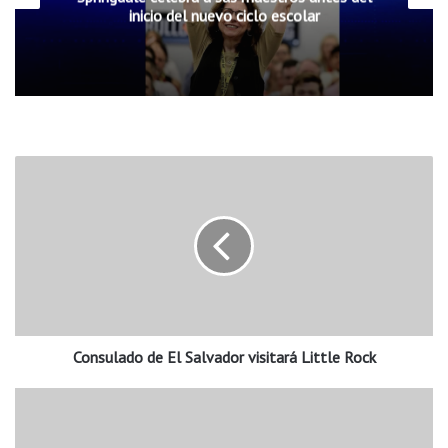
inicio del nuevo ciclo escolar
C
o
n
s
u
l
a
d
o
Consulado de El Salvador visitará Little Rock
d
e
E
H
l
i
S
s