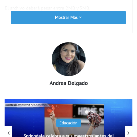
El archivo deberá pesar entre 2MB y 5MB.
Mostrar Más
Tiene hasta el 21 de septiembre para inscribirse con el
formulario y enviar su foto, los ganadores se publicaran el 17
de octubre. el tercer lugar se llevara una video cámara Hero 6
adventure, el segundo un Drone Spark, y el primer lugar una
computadora portátil McBook Pro de Apple
Rodolfo Portillo
Andrea Delgado
Noticiero Arkansas
Arkansas Central
consulado de México en Little Rock
Fotografia
Educación
Rodolfo Portillo
Springdale celebra a sus maestros antes del