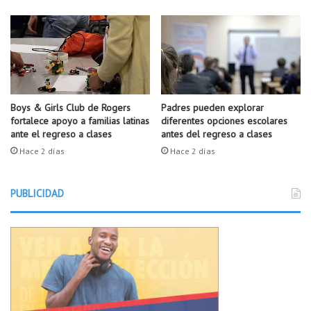
R
l
o
a
c
s
k
f
i
l
a
s
Boys & Girls Club de Rogers
Padres pueden explorar
fortalece apoyo a familias latinas
diferentes opciones escolares
p
ante el regreso a clases
antes del regreso a clases
o
l
Hace 2 días
Hace 2 días
í
t
PUBLICIDAD
i
c
a
s
d
e
l
a
r