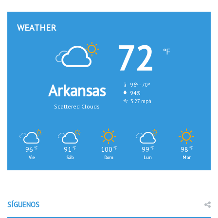
WEATHER
72
℉
Arkansas
96º - 70º
94%
3.27 mph
Scattered Clouds
96
91
100
99
98
℉
℉
℉
℉
℉
Vie
Sáb
Dom
Lun
Mar
SÍGUENOS