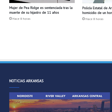
c
Mujer de Pea Ridge es sentenciada tras la
Policía Estatal de A
i
muerte de su hijastro de 11 años
homicidio de un h
a
a
Hace 8 horas
Hace 8 horas
l
a
c
o
m
u
n
i
d
a
d
NOTICIAS ARKANSAS
d
e
S
o
u
t