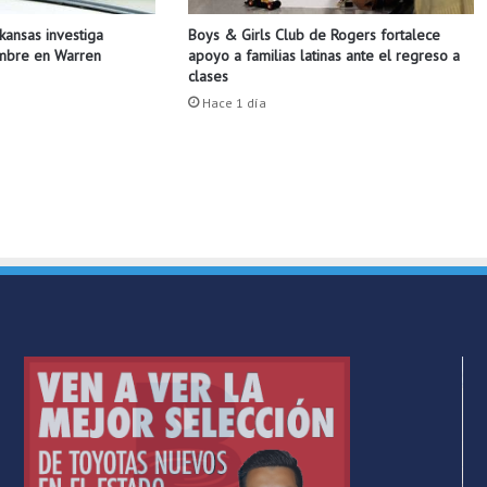
t
Boys & Girls Club de Rogers fortalece
rkansas investiga
a
apoyo a familias latinas ante el regreso a
ombre en Warren
n
clases
c
Hace 1 día
i
a
d
e
e
d
u
c
a
r
s
e
c
o
n
t
e