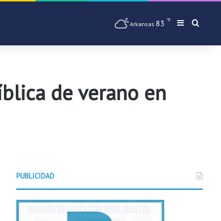
℉
83
Barra later
Busqu
Arkansas
íblica de verano en
PUBLICIDAD