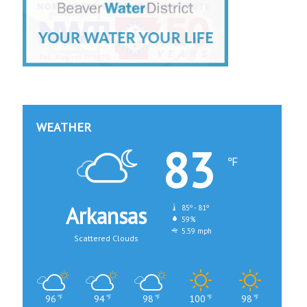
WEATHER
83
℉
Arkansas
85º - 81º
59%
5.59 mph
Scattered Clouds
96
94
98
100
98
℉
℉
℉
℉
℉