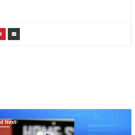
Pinterest
Compartir por Email
d Next