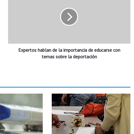
p
e
r
t
o
s
h
Expertos hablan de la importancia de educarse con
a
b
temas sobre la deportación
l
a
n
d
e
l
a
i
m
p
o
r