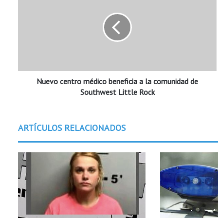
e
v
o
c
e
n
t
Nuevo centro médico beneficia a la comunidad de
r
o
Southwest Little Rock
m
é
d
ARTÍCULOS RELACIONADOS
i
c
o
b
e
n
e
f
i