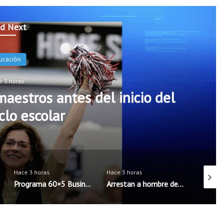
d Next
oticias
e 3 horas
rs incorporarán cinco nuevos
seguridad escolar
Hace 3 horas
Hace 3 horas
Hace 3 
Arrestan a hombre de Rogers acusado de intentar concertar encuentro sexual con menores
Exalt Academy High School inicia ciclo escolar con nueva directora bilingüe