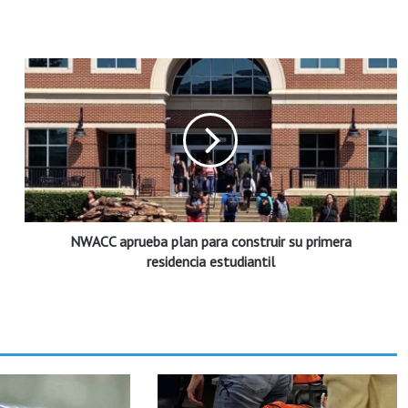
N
W
A
C
C
a
p
r
u
NWACC aprueba plan para construir su primera
e
b
residencia estudiantil
a
p
l
a
n
p
a