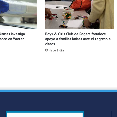
r
a
c
o
n
s
Boys & Girls Club de Rogers fortalece
rkansas investiga
t
apoyo a familias latinas ante el regreso a
ombre en Warren
r
clases
u
Hace 1 día
i
r
s
u
p
r
i
m
e
r
a
r
e