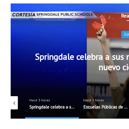
Rea
N
Hac
Escuelas Públicas de Roge
oficiales de 
Hace 3 horas
Hace 3 horas
Springdale celebra a sus maestros antes del inicio del nuevo ciclo escolar
Escuelas Públicas de Rogers incorporarán cinco nuevos oficiales de seguridad escolar
Programa 60×5 Business Accelerator llega por primera vez al noroeste de Arkansas