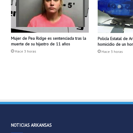
t
t
e
v
i
l
Mujer de Pea Ridge es sentenciada tras la
Policía Estatal de A
l
muerte de su hijastro de 11 años
homicidio de un h
e
e
Hace 3 horas
Hace 3 horas
n
t
r
á
g
i
c
o
a
c
c
NOTICIAS ARKANSAS
i
d