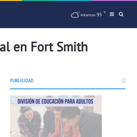
℉
95
Barra later
Busqu
Arkansas
al en Fort Smith
PUBLICIDAD