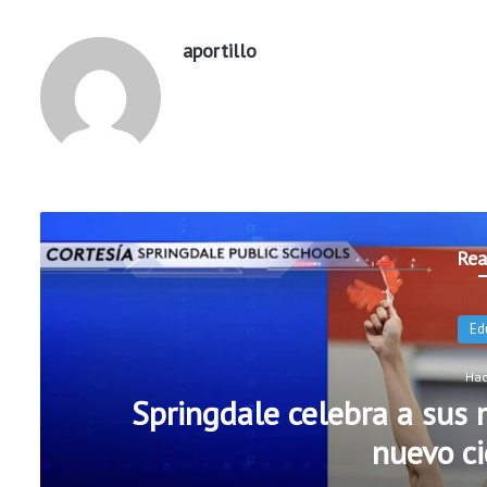
aportillo
Rea
H
Escuelas Públicas de Rog
oficiales de