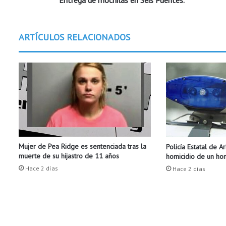
Entrega de mochilas en Seis Puentes.
o
c
h
ARTÍCULOS RELACIONADOS
i
l
a
s
e
n
S
e
i
s
Mujer de Pea Ridge es sentenciada tras la
Policía Estatal de A
P
muerte de su hijastro de 11 años
homicidio de un h
u
Hace 2 días
e
Hace 2 días
n
t
e
s
.