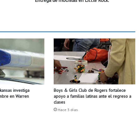
Entrega de mochilas en Little Rock.
o
c
h
i
l
a
s
e
n
L
i
t
t
Boys & Girls Club de Rogers fortalece
rkansas investiga
l
apoyo a familias latinas ante el regreso a
ombre en Warren
e
clases
R
Hace 3 días
o
c
k
.