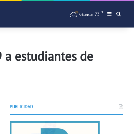
℉
73
Barra later
Busqu
Arkansas
 a estudiantes de
PUBLICIDAD