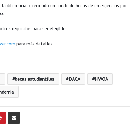
 la diferencia ofreciendo un fondo de becas de emergencias por
co.
otros requisitos para ser elegible.
tvar.com
para más detalles.
9
becas estudiantíles
DACA
HWOA
ndemia
Pinterest
Compartir por Email