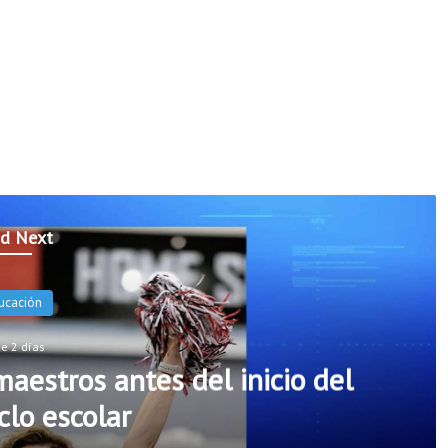
d Next
Noticias
ace 2 días
ers incorporarán cinco nuevos
 seguridad escolar