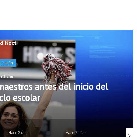
d Next
Noticias
Hace 2 días
s de Rogers incorporarán cinco nue
iales de seguridad escolar
Hace 2 días
Hace 2 días
Hac