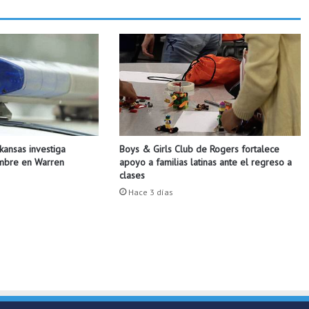
k
s
o
n
v
i
l
l
e
b
Boys & Girls Club de Rogers fortalece
rkansas investiga
u
apoyo a familias latinas ante el regreso a
ombre en Warren
s
clases
c
Hace 3 días
a
a
h
o
m
b
r
e
s