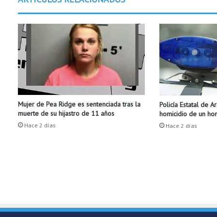
e
g
a
n
a
u
n
a
c
u
Mujer de Pea Ridge es sentenciada tras la
Policía Estatal de A
e
muerte de su hijastro de 11 años
homicidio de un h
r
d
Hace 2 días
Hace 2 días
o
d
e
a
l
t
o
e
l