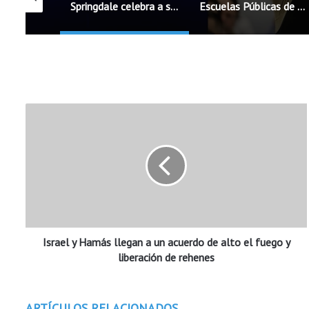
Springdale celebra a sus maestros antes del inicio del nuevo ciclo escolar
Escuelas Públicas de Rogers incorporarán cinco nuevos oficiales de seguridad escolar
I
s
r
a
e
l
y
H
a
Israel y Hamás llegan a un acuerdo de alto el fuego y
m
á
liberación de rehenes
s
l
l
ARTÍCULOS RELACIONADOS