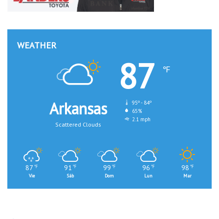
WEATHER
87
℉
Arkansas
95º - 84º
65%
2.1 mph
Scattered Clouds
87
91
99
96
98
℉
℉
℉
℉
℉
Vie
Sáb
Dom
Lun
Mar