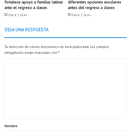
h
fortalece apoyo a familias latinas
diferentes opciones escolares
e
ante el regreso a clases
antes del regreso a clases
o
n
m
c
Hace 2 días
Hace 2 días
i
u
c
e
DEJA UNA RESPUESTA
i
n
d
t
i
r
Tu dirección de correo electrónico no será publicada.
Los campos
o
a
obligatorios están marcados con
*
e
e
n
C
n
L
l
o
i
a
m
t
b
t
ù
e
l
s
n
e
q
R
u
t
o
e
a
c
d
k
r
a
Nombre
d