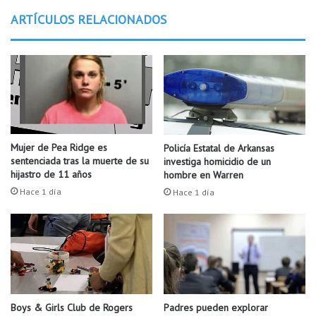
o
a
ARTÍCULOS RELACIONADOS
r
m
m
e
a
r
c
i
i
c
ó
a
n
n
q
a
u
d
Mujer de Pea Ridge es
Policía Estatal de Arkansas
e
e
sentenciada tras la muerte de su
investiga homicidio de un
r
l
hijastro de 11 años
hombre en Warren
e
c
Hace 1 día
Hace 1 día
s
o
u
r
e
a
l
z
v
ó
a
n
u
s
n
e
Boys & Girls Club de Rogers
Padres pueden explorar