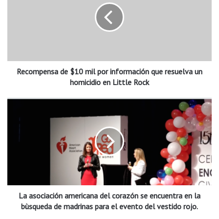
o
m
p
e
n
s
Recompensa de $10 mil por información que resuelva un
a
d
homicidio en Little Rock
e
$
L
1
a
0
a
m
s
i
o
l
c
p
i
o
a
r
c
i
La asociación americana del corazón se encuentra en la
i
n
ó
bùsqueda de madrinas para el evento del vestido rojo.
f
n