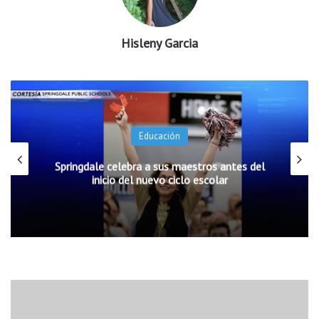
Hisleny Garcia
Educación
Springdale celebra a sus maestros antes del
inicio del nuevo ciclo escolar
R
e
c