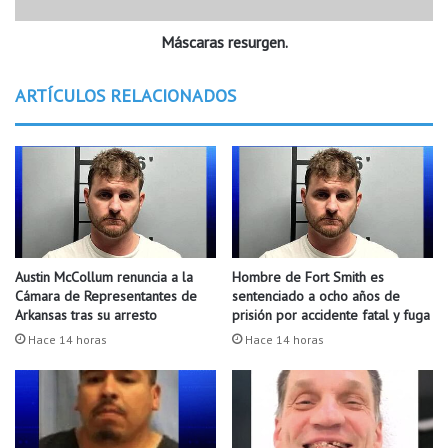
o
r
r
Máscaras resurgen.
e
e
s
c
u
ARTÍCULOS RELACIONADOS
e
r
r
g
a
e
n
n
a
.
r
c
o
.
Austin McCollum renuncia a la
Hombre de Fort Smith es
Cámara de Representantes de
sentenciado a ocho años de
Arkansas tras su arresto
prisión por accidente fatal y fuga
Hace 14 horas
Hace 14 horas