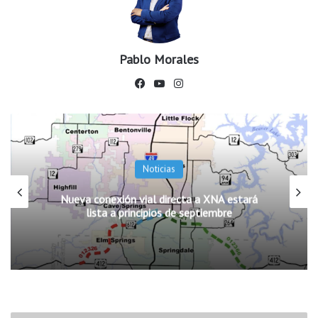
Pablo Morales
Fac
You
Ins
ebo
Tub
tag
ok
e
ram
Noticias
Nueva conexión vial directa a XNA estará
lista a principios de septiembre