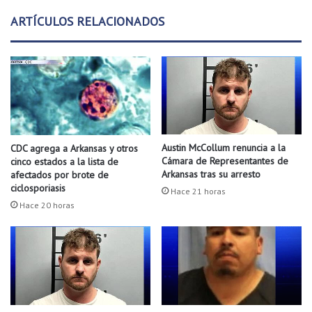
d
d
ARTÍCULOS RELACIONADOS
o
o
e
n
F
o
r
t
S
m
Austin McCollum renuncia a la
CDC agrega a Arkansas y otros
i
Cámara de Representantes de
cinco estados a la lista de
t
Arkansas tras su arresto
afectados por brote de
h
ciclosporiasis
Hace 21 horas
Hace 20 horas