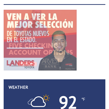
WEATHER
92
℉