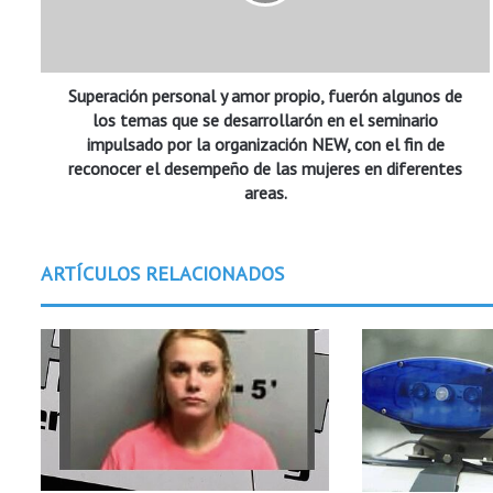
a
c
i
ó
Superación personal y amor propio, fuerón algunos de
n
p
los temas que se desarrollarón en el seminario
e
impulsado por la organización NEW, con el fin de
r
reconocer el desempeño de las mujeres en diferentes
s
areas.
o
n
a
ARTÍCULOS RELACIONADOS
l
y
a
m
o
r
p
r
o
p