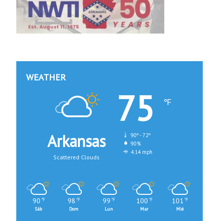
WEATHER
75
℉
Arkansas
90º - 72º
90%
4.14 mph
Scattered Clouds
Noroeste de Ark
90
98
99
100
101
℉
℉
℉
℉
℉
Sáb
Dom
Lun
Mar
Mié
Hace 2 días