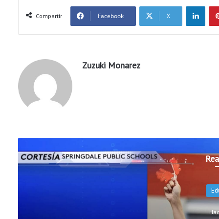
LinkedIn
Facebook
X
Compartir
Zuzuki Monarez
Rea
N
Hac