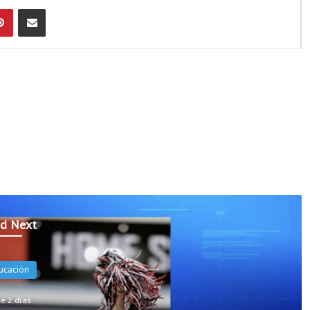
Pinterest
Compartir por Email
d Next
oticias
e 2 días