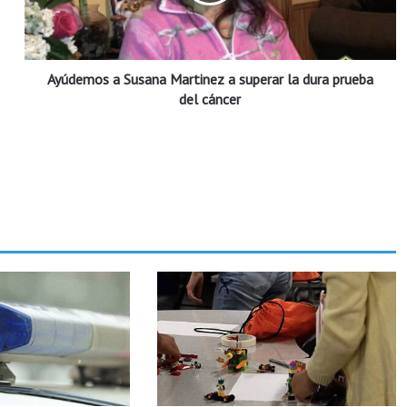
m
o
s
a
Ayúdemos a Susana Martinez a superar la dura prueba
S
u
del cáncer
s
a
n
a
M
a
r
t
i
n
e
z
a
s
u
p