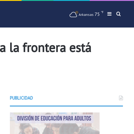
℉
75
Barra later
Busqu
Arkansas
 la frontera está
PUBLICIDAD