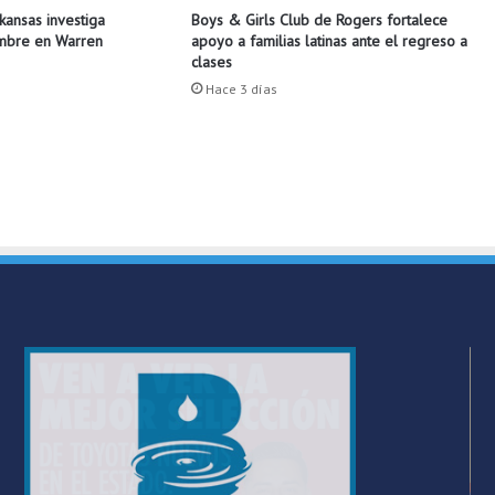
e
Boys & Girls Club de Rogers fortalece
rkansas investiga
apoyo a familias latinas ante el regreso a
ombre en Warren
r
clases
a
r
Hace 3 días
l
a
d
u
r
a
p
r
u
e
b
a
d
e
l
c
á