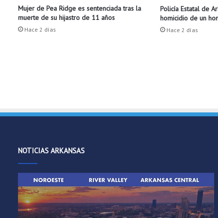
i
Mujer de Pea Ridge es sentenciada tras la
Policía Estatal de A
muerte de su hijastro de 11 años
homicidio de un h
o
,
Hace 2 días
Hace 2 días
f
u
e
r
ó
n
a
l
g
u
n
NOTICIAS ARKANSAS
o
s
d
e
l
o
s