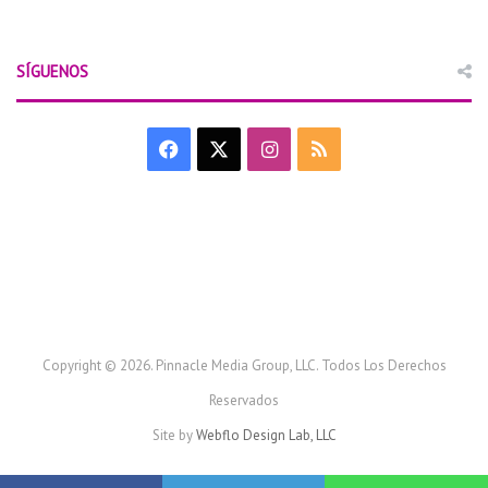
SÍGUENOS
F
X
I
R
a
n
S
c
s
S
e
t
b
a
o
g
Copyright © 2026. Pinnacle Media Group, LLC. Todos Los Derechos
Reservados
o
r
Site by
Webflo Design Lab, LLC
k
a