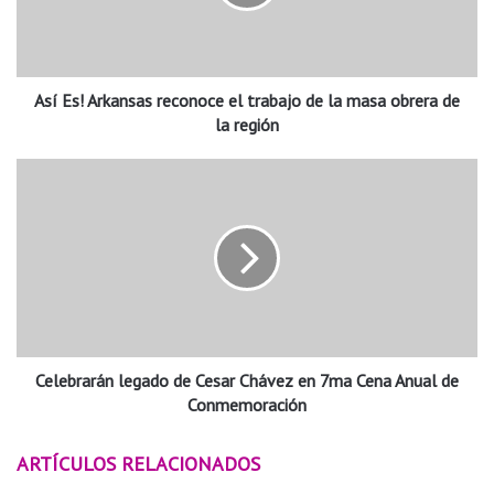
!
A
r
k
Así Es! Arkansas reconoce el trabajo de la masa obrera de
a
n
la región
s
a
C
s
e
r
l
e
e
c
b
o
r
n
a
o
r
c
á
e
Celebrarán legado de Cesar Chávez en 7ma Cena Anual de
n
e
l
Conmemoración
l
e
t
g
ARTÍCULOS RELACIONADOS
r
a
a