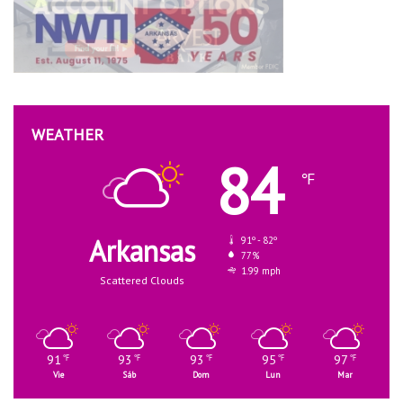
WEATHER
84
℉
Arkansas
91º - 82º
77%
1.99 mph
Scattered Clouds
91
93
93
95
97
℉
℉
℉
℉
℉
Vie
Sáb
Dom
Lun
Mar