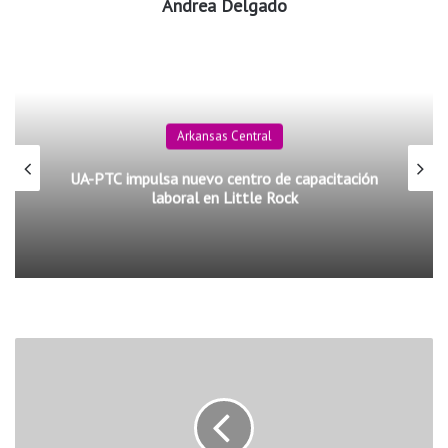
Andrea Delgado
Arkansas Central
UA-PTC impulsa nuevo centro de capacitación
laboral en Little Rock
A
s
í
E
s