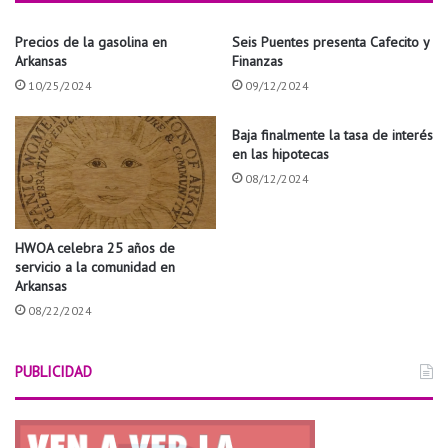
d
b
o
a
Precios de la gasolina en
Seis Puentes presenta Cafecito y
d
Arkansas
Finanzas
j
e
o
C
10/25/2024
09/12/2024
d
e
e
s
Baja finalmente la tasa de interés
l
a
en las hipotecas
a
r
08/12/2024
m
C
a
h
s
á
HWOA celebra 25 años de
a
v
servicio a la comunidad en
o
e
Arkansas
b
z
08/22/2024
r
e
e
n
r
7
PUBLICIDAD
a
m
d
a
e
C
l
e