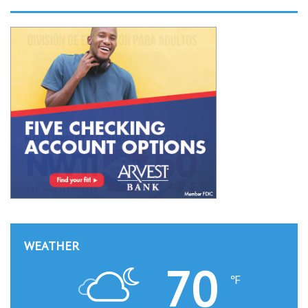
WEATHER
70
℉