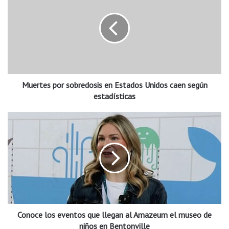
e
r
t
e
s
p
o
Muertes por sobredosis en Estados Unidos caen según
r
s
estadísticas
o
b
C
r
o
e
n
d
o
o
c
s
e
i
l
s
o
e
s
n
Conoce los eventos que llegan al Amazeum el museo de
e
E
v
niños en Bentonville