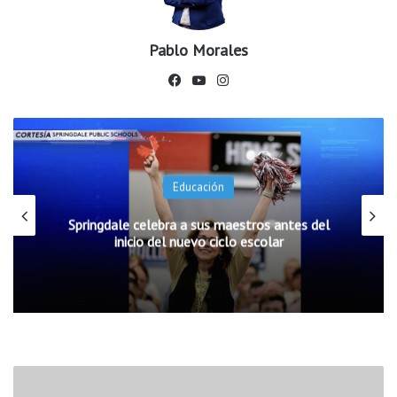
Pablo Morales
Fac
You
Ins
ebo
Tub
tag
ok
e
ram
Educación
Springdale celebra a sus maestros antes del
inicio del nuevo ciclo escolar
M
u