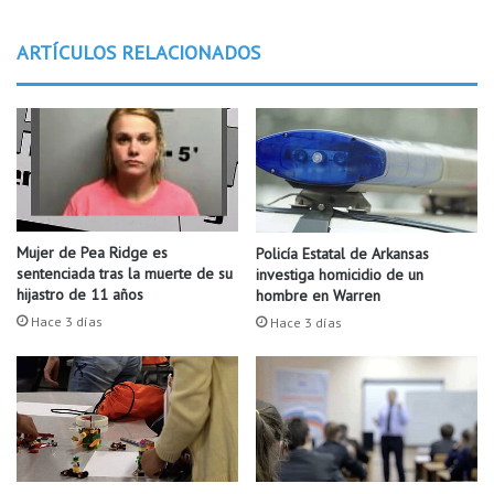
s
e
t
n
ARTÍCULOS RELACIONADOS
a
t
d
o
o
s
s
q
U
u
n
e
i
l
d
l
o
e
Mujer de Pea Ridge es
Policía Estatal de Arkansas
s
g
sentenciada tras la muerte de su
investiga homicidio de un
c
a
hijastro de 11 años
hombre en Warren
a
n
Hace 3 días
Hace 3 días
e
a
n
l
s
A
e
m
g
a
ú
z
n
e