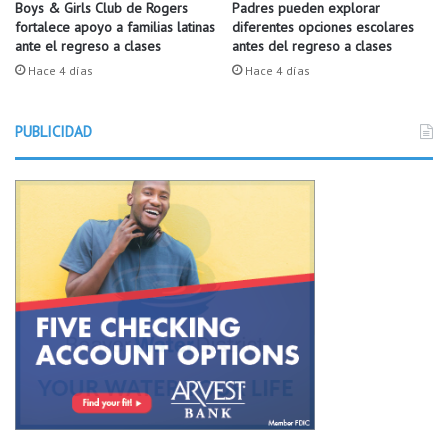
e
u
Boys & Girls Club de Rogers
Padres pueden explorar
s
fortalece apoyo a familias latinas
diferentes opciones escolares
m
ante el regreso a clases
antes del regreso a clases
t
e
a
l
Hace 4 días
Hace 4 días
d
m
í
u
s
PUBLICIDAD
s
t
e
i
o
c
d
a
e
s
n
i
ñ
o
s
e
n
B
e
n
t