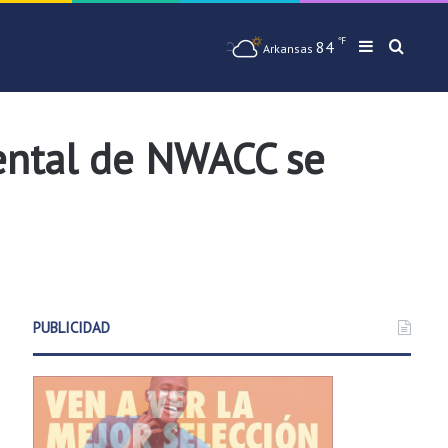
℉
84
Barra later
Busqu
Arkansas
dental de NWACC se
PUBLICIDAD