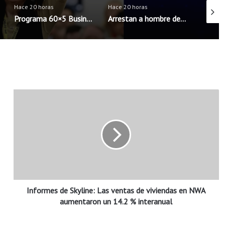
Hace 20 horas
Hace 20 horas
Hace 20
Programa 60×5 Business Accelerator llega por primera vez al noroeste de Arkansas
Arrestan a hombre de Rogers acusado de intentar concertar encuentro sexual con menores
I
n
f
o
r
m
e
s
d
Informes de Skyline: Las ventas de viviendas en NWA
e
S
aumentaron un 14.2 % interanual
k
y