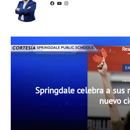
Fac
You
Ins
ebo
Tub
tag
ok
e
ram
Rea
Ed
Hace
Springdale celebra a sus m
nuevo ci