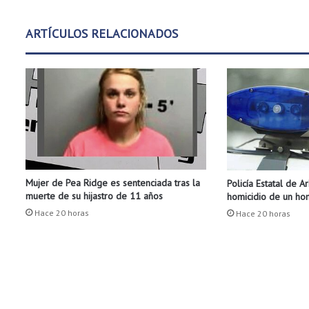
e
A
ARTÍCULOS RELACIONADOS
r
k
a
n
s
a
s
d
u
r
Mujer de Pea Ridge es sentenciada tras la
Policía Estatal de A
a
muerte de su hijastro de 11 años
homicidio de un h
n
t
Hace 20 horas
Hace 20 horas
e
l
o
s
a
ñ