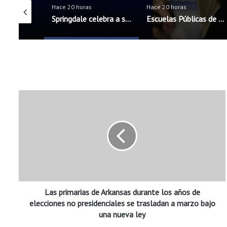
Hace 20 horas
Hace 20 horas
Exalt Academy High School inicia ciclo escolar con nueva directora bilingüe
Springdale celebra a sus maestros antes del inicio del nuevo ciclo escolar
Escuelas Públicas de Rogers incorporarán cinco nuevos oficiales de seguridad escolar
L
a
s
p
r
i
m
a
r
Las primarias de Arkansas durante los años de
i
a
elecciones no presidenciales se trasladan a marzo bajo
s
una nueva ley
d