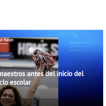
d Next
ucación
 20 horas
aestros antes del inicio del
clo escolar