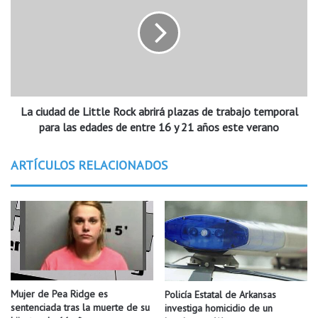
n
c
i
i
m
u
p
d
u
a
l
d
s
d
a
La ciudad de Little Rock abrirá plazas de trabajo temporal
e
u
L
para las edades de entre 16 y 21 años este verano
n
i
p
t
ARTÍCULOS RELACIONADOS
r
t
o
l
y
e
e
R
c
o
t
c
o
k
d
a
o
b
Mujer de Pea Ridge es
Policía Estatal de Arkansas
n
r
sentenciada tras la muerte de su
investiga homicidio de un
d