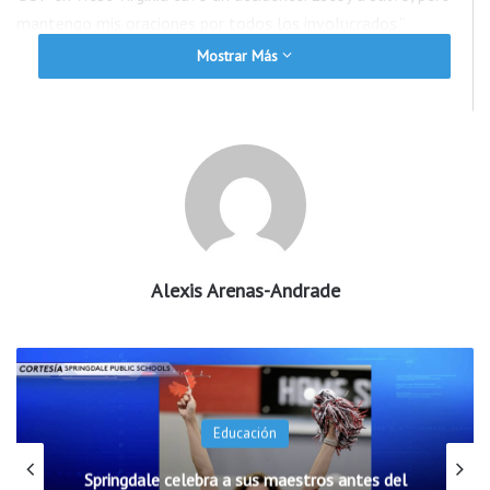
mantengo mis oraciones por todos los involucrados.”
Mostrar Más
El representante Westerman público, “Estoy dentro del tren
en Virginia. Estoy bien. Nadie en el tren resultó herido, es lo
que se. Por favor, mantengan a las tres personas del camión
de la ciudad (y su familia) en sus oraciones.”
Los legisladores de Arkansas salieron ilesos del accidente.
Redactado por Alexis Arenas-Andrade
Alexis Arenas-Andrade
Educación
Springdale celebra a sus maestros antes del