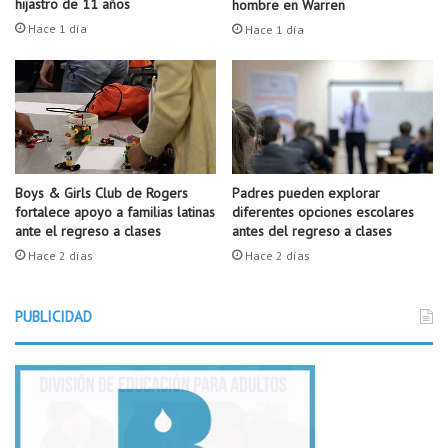
i
hijastro de 11 años
hombre en Warren
e
r
Hace 1 día
Hace 1 día
i
á
n
p
m
l
i
a
g
z
r
a
a
s
n
d
Boys & Girls Club de Rogers
Padres pueden explorar
t
fortalece apoyo a familias latinas
diferentes opciones escolares
e
ante el regreso a clases
antes del regreso a clases
e
t
s
r
Hace 2 días
Hace 2 días
p
a
o
b
d
PUBLICIDAD
a
r
j
á
o
n
t
e
e
s
m
c
p