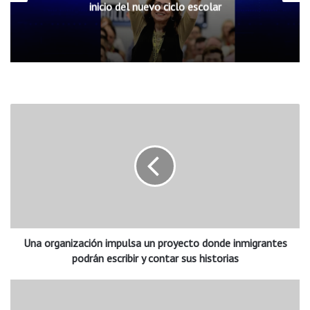
inicio del nuevo ciclo escolar
U
n
a
o
r
g
a
n
i
Una organización impulsa un proyecto donde inmigrantes
z
a
podrán escribir y contar sus historias
c
i
L
ó
a