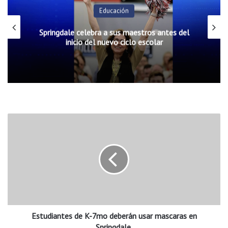
Educación
Springdale celebra a sus maestros antes del
inicio del nuevo ciclo escolar
E
s
t
u
d
i
a
n
t
Estudiantes de K-7mo deberán usar mascaras en
e
s
Springdale.