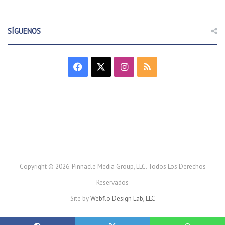
SÍGUENOS
F
X
I
R
a
n
S
c
s
S
e
t
b
a
o
g
Copyright © 2026. Pinnacle Media Group, LLC. Todos Los Derechos
Reservados
o
r
Site by
Webflo Design Lab, LLC
k
a