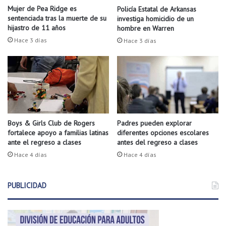
c
e
Mujer de Pea Ridge es
Policía Estatal de Arkansas
a
n
sentenciada tras la muerte de su
investiga homicidio de un
r
A
hijastro de 11 años
hombre en Warren
a
t
Hace 3 días
Hace 3 días
s
k
e
i
n
n
S
s
p
.
r
i
n
Boys & Girls Club de Rogers
Padres pueden explorar
g
fortalece apoyo a familias latinas
diferentes opciones escolares
ante el regreso a clases
antes del regreso a clases
d
a
Hace 4 días
Hace 4 días
l
e
PUBLICIDAD
.