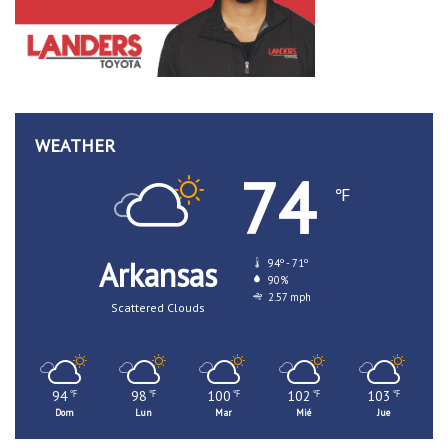
WEATHER
74
℉
Arkansas
94º - 71º
90%
2.57 mph
Scattered Clouds
94
98
100
102
103
℉
℉
℉
℉
℉
Dom
Lun
Mar
Mié
Jue