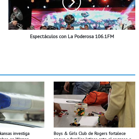
c
t
á
c
u
Espectáculos con La Poderosa 106.1FM
l
o
s
c
o
n
L
a
P
o
d
e
r
o
s
Boys & Girls Club de Rogers fortalece
rkansas investiga
a