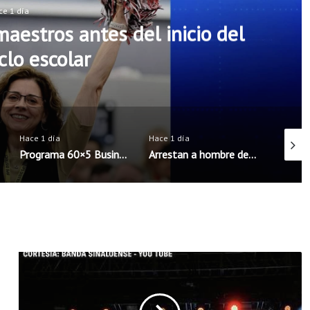
ce 1 día
aestros antes del inicio del
clo escolar
Hace 1 día
Hace 1 día
Hace 1 
Programa 60×5 Business Accelerator llega por primera vez al noroeste de Arkansas
Arrestan a hombre de Rogers acusado de intentar concertar encuentro sexual con menores
E
s
p
e