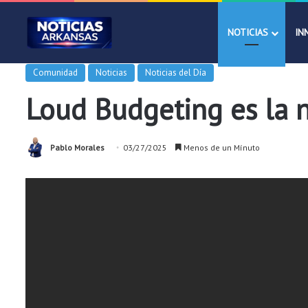
NOTICIAS
IN
Comunidad
Noticias
Noticias del Día
Loud Budgeting es la 
Pablo Morales
03/27/2025
Menos de un Mínuto