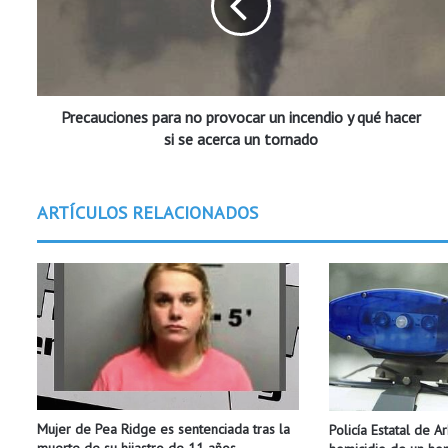
a
u
c
i
o
Precauciones para no provocar un incendio y qué hacer
n
e
si se acerca un tornado
s
p
a
ARTÍCULOS RELACIONADOS
r
a
n
o
p
r
o
v
o
c
Mujer de Pea Ridge es sentenciada tras la
Policía Estatal de A
a