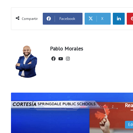
LinkedIn
Facebook
X
Compartir
Pablo Morales
Fac
You
Ins
ebo
Tub
tag
ok
e
ram
Rea
Ed