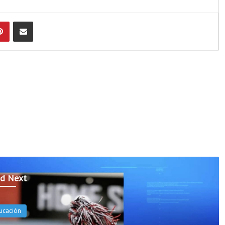
Pinterest
Compartir por Email
d Next
ucación