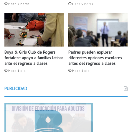
o
g
Hace 5 horas
Hace 5 horas
s
.
d
e
l
a
E
s
c
Boys & Girls Club de Rogers
Padres pueden explorar
u
fortalece apoyo a familias latinas
diferentes opciones escolares
ante el regreso a clases
antes del regreso a clases
e
l
Hace 1 día
Hace 1 día
a
d
PUBLICIDAD
e
F
a
r
m
i
n
g