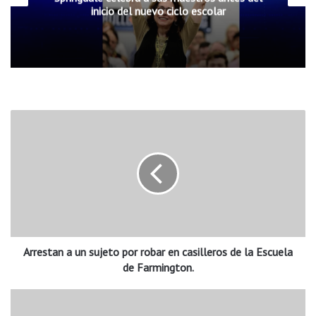
inicio del nuevo ciclo escolar
A
r
r
e
s
t
a
n
a
Arrestan a un sujeto por robar en casilleros de la Escuela
u
n
de Farmington.
s
u
M
j
u