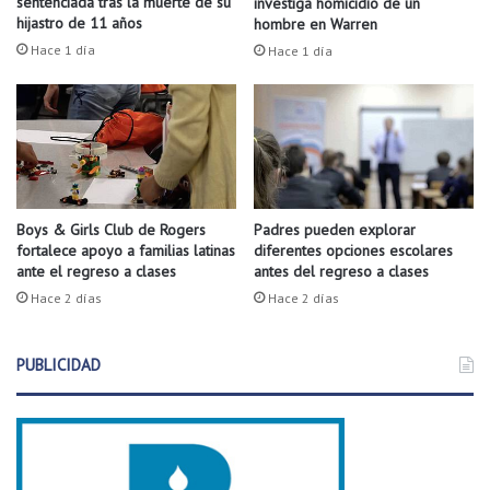
sentenciada tras la muerte de su
investiga homicidio de un
p
í
hijastro de 11 años
hombre en Warren
r
o
Hace 1 día
Hace 1 día
o
M
g
u
r
l
a
b
m
e
a
r
g
r
r
y
Boys & Girls Club de Rogers
Padres pueden explorar
a
fortalece apoyo a familias latinas
diferentes opciones escolares
e
ante el regreso a clases
antes del regreso a clases
t
n
u
A
Hace 2 días
Hace 2 días
i
r
t
k
PUBLICIDAD
o
a
d
n
e
s
v
a
e
s
r