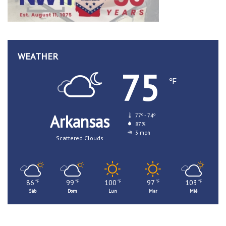
WEATHER
75
℉
Arkansas
77º - 74º
87%
3 mph
Scattered Clouds
86
99
100
97
103
℉
℉
℉
℉
℉
Sáb
Dom
Lun
Mar
Mié