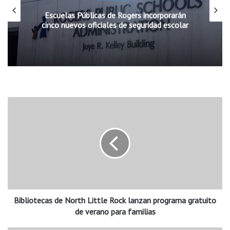
Escuelas Públicas de Rogers incorporarán
cinco nuevos oficiales de seguridad escolar
B
i
b
l
i
o
t
e
c
Bibliotecas de North Little Rock lanzan programa gratuito
a
s
de verano para familias
d