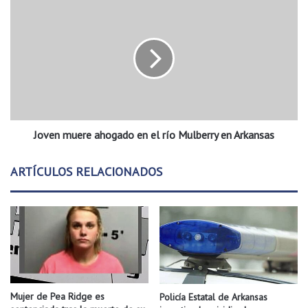
e
J
N
o
o
v
r
e
t
n
h
m
L
u
i
e
t
r
t
Joven muere ahogado en el río Mulberry en Arkansas
e
l
a
e
h
ARTÍCULOS RELACIONADOS
R
o
o
g
c
a
k
d
l
o
a
e
n
n
z
e
a
l
Mujer de Pea Ridge es
Policía Estatal de Arkansas
n
r