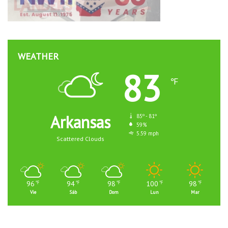
WEATHER
83
℉
Arkansas
85º - 81º
59%
5.59 mph
Scattered Clouds
96
94
98
100
98
℉
℉
℉
℉
℉
Vie
Sáb
Dom
Lun
Mar