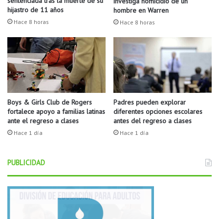
sentenciada tras la muerte de su
investiga homicidio de un
l
e
hijastro de 11 años
hombre en Warren
i
n
Hace 8 horas
Hace 8 horas
c
t
o
e
r
s
e
c
r
o
í
n
a
c
d
o
Boys & Girls Club de Rogers
Padres pueden explorar
e
fortalece apoyo a familias latinas
diferentes opciones escolares
v
ante el regreso a clases
antes del regreso a clases
L
i
i
d
Hace 1 día
Hace 1 día
t
.
t
PUBLICIDAD
l
e
R
o
c
k