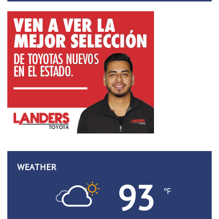
WEATHER
93
℉