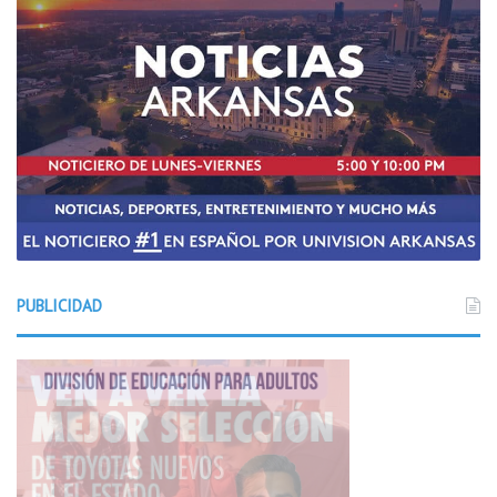
s
a
PUBLICIDAD