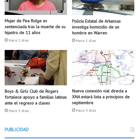
c
n
a
t
u
o
Mujer de Pea Ridge es
Policía Estatal de Arkansas
s
s
sentenciada tras la muerte de su
investiga homicidio de un
a
d
hijastro de 11 años
hombre en Warren
n
e
Hace 2 días
Hace 2 días
d
p
o
e
e
r
s
s
t
o
r
n
a
a
g
s
Nueva conexión vial directa a
Boys & Girls Club de Rogers
o
XNA estará lista a principios de
fortalece apoyo a familias latinas
p
septiembre
ante el regreso a clases
s
a
e
r
Hace 3 días
Hace 3 días
n
a
R
s
o
PUBLICIDAD
u
g
e