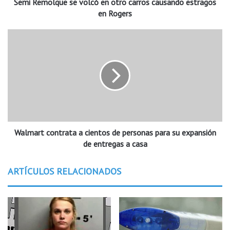
Semi Remolque se volcó en otro carros causando estragos
q
u
en Rogers
e
s
W
e
a
v
l
o
m
l
a
c
r
ó
t
e
c
n
o
o
Walmart contrata a cientos de personas para su expansión
n
t
t
de entregas a casa
r
r
o
a
ARTÍCULOS RELACIONADOS
c
t
a
a
r
a
r
c
o
i
s
e