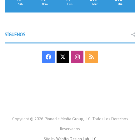
Sáb
Dom
Lun
Mar
Mié
SÍGUENOS
F
X
I
R
a
n
S
c
s
S
e
t
b
a
o
g
Copyright © 2026. Pinnacle Media Group, LLC. Todos Los Derechos
Reservados
o
r
Site by
Webflo Design Lab, LLC