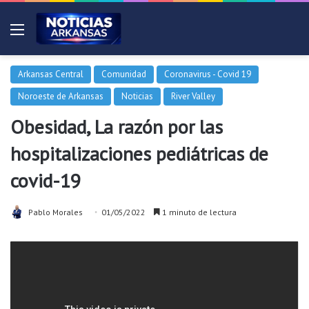
Menú
Arkansas Central
Comunidad
Coronavirus - Covid 19
Noroeste de Arkansas
Noticias
River Valley
Obesidad, La razón por las
hospitalizaciones pediátricas de
covid-19
Pablo Morales
01/05/2022
1 minuto de lectura