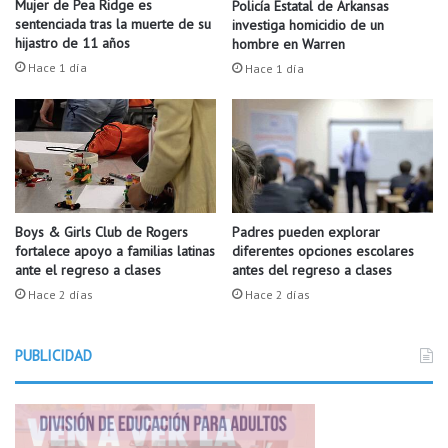
Mujer de Pea Ridge es
Policía Estatal de Arkansas
e
e
sentenciada tras la muerte de su
investiga homicidio de un
n
H
hijastro de 11 años
hombre en Warren
t
i
Hace 1 día
Hace 1 día
o
g
d
h
e
S
g
c
a
h
t
o
o
o
s
l
Boys & Girls Club de Rogers
Padres pueden explorar
y
fortalece apoyo a familias latinas
diferentes opciones escolares
s
ante el regreso a clases
antes del regreso a clases
r
e
e
d
Hace 2 días
Hace 2 días
v
e
e
c
l
PUBLICIDAD
l
a
a
l
r
o
a
s
c