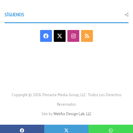
SÍGUENOS
F
X
I
R
a
n
S
c
s
S
e
t
b
a
o
g
Copyright © 2026. Pinnacle Media Group, LLC. Todos Los Derechos
Reservados
o
r
Site by
Webflo Design Lab, LLC
k
a
m