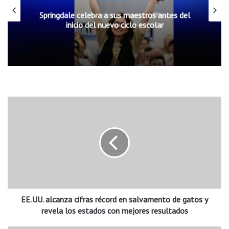
Springdale celebra a sus maestros antes del
inicio del nuevo ciclo escolar
E
E
.
U
U
.
a
l
EE. UU. alcanza cifras récord en salvamento de gatos y
c
a
revela los estados con mejores resultados
n