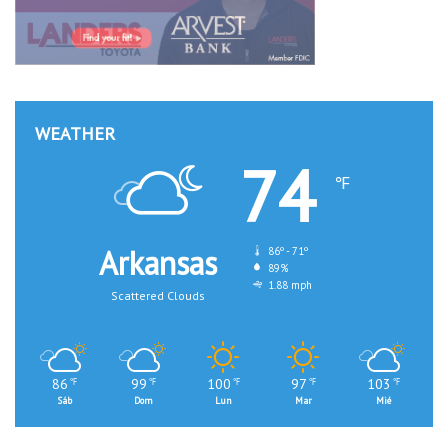
WEATHER
74
℉
Arkansas
86º - 71º
89%
1.88 mph
Scattered Clouds
86
99
100
97
103
℉
℉
℉
℉
℉
Sáb
Dom
Lun
Mar
Mié