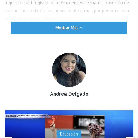
requisitos del registro de delincuentes sexuales, posesión de
sustancias controladas, posesión de armas por personas con
antecedentes penales y otros delitos.
Mostrar Más
Las autoridades también informaron que cinco de los casos
fueron remitidos a investigadores de Seguridad Nacional para
realizar análisis forenses de dispositivos electrónicos como
parte de investigaciones adicionales.
Funcionarios señalaron que varias de las pesquisas continúan
activas y podrían resultar en nuevos cargos o arrestos.
Andrea Delgado
Educación