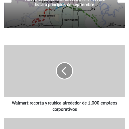
lista a principios de septiembre
W
a
l
m
a
r
t
r
e
Walmart recorta y reubica alrededor de 1,000 empleos
c
o
corporativos
r
t
S
a
e