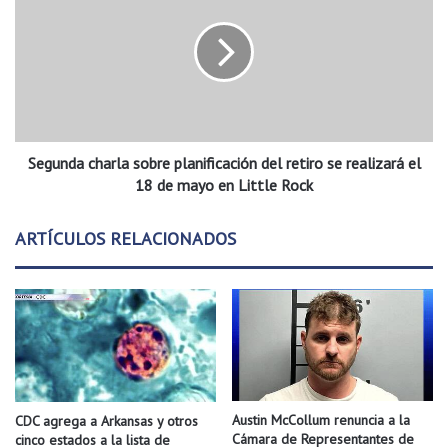
y
g
r
u
e
n
u
d
b
a
i
c
c
h
a
Segunda charla sobre planificación del retiro se realizará el
a
a
r
18 de mayo en Little Rock
l
l
r
a
ARTÍCULOS RELACIONADOS
e
s
d
o
e
b
d
r
o
e
r
p
d
l
e
a
1
n
Austin McCollum renuncia a la
CDC agrega a Arkansas y otros
,
i
Cámara de Representantes de
cinco estados a la lista de