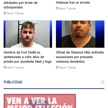
0
f
Arkansas tras su arresto
afectados por brote de
0
i
ciclosporiasis
Hace 7 horas
0
c
Hace 7 horas
e
a
m
c
p
i
l
ó
e
n
o
d
s
e
c
Hombre de Fort Smith es
Oficial de Shannon Hills enfrenta
l
sentenciado a ocho años de
acusaciones por presunta
o
r
prisión por accidente fatal y fuga
violencia doméstica
r
e
p
Hace 7 horas
Hace 7 horas
t
o
i
r
r
PUBLICIDAD
a
o
t
s
i
e
v
r
o
e
s