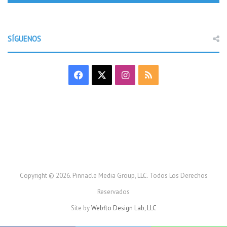
SÍGUENOS
F
X
I
R
a
n
S
c
s
S
e
t
b
a
o
g
Copyright © 2026. Pinnacle Media Group, LLC. Todos Los Derechos
Reservados
o
r
Site by
Webflo Design Lab, LLC
k
a