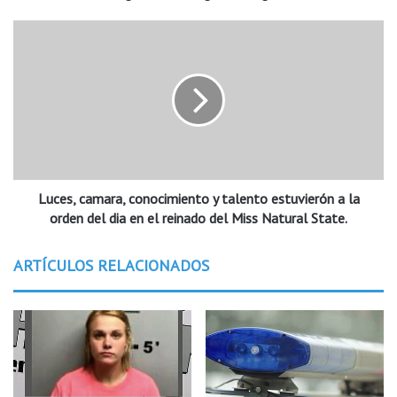
s
s
L
C
u
h
c
u
e
r
s
c
,
h
c
e
a
n
m
R
Luces, camara, conocimiento y talento estuvierón a la
a
o
r
orden del dia en el reinado del Miss Natural State.
g
a
e
,
ARTÍCULOS RELACIONADOS
r
c
s
o
y
n
e
o
l
c
c
i
o
m