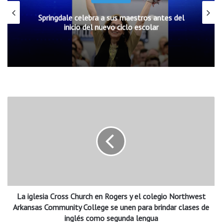
La comunidad Hispana también podrá ver cambios en el
transporte público, ya que contaran con sistema de anuncios y
Springdale celebra a sus maestros antes del
paradas tanto en inglés como en español; esperan poder
inicio del nuevo ciclo escolar
incluir el idioma Marshallese en el futuro.
Redactado por Andrea Delgado
L
a
i
g
l
e
s
i
a
La iglesia Cross Church en Rogers y el colegio Northwest
C
r
Arkansas Community College se unen para brindar clases de
o
inglés como segunda lengua