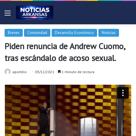
Menú
Breves
Comunidad
Desarrollo Económico
Noticias
Piden renuncia de Andrew Cuomo,
tras escándalo de acoso sexual.
aportillo
03/12/2021
1 minuto de lectura