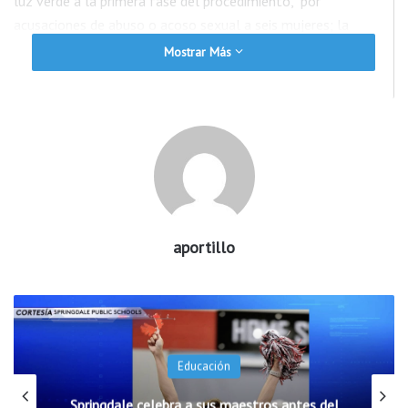
luz verde a la primera fase del procedimiento, por
acusaciones de abuso o acoso sexual a seis mujeres; la
última, al parecer la más grave, es de una empleada que lo
Mostrar Más
señala de meter la mano bajo su blusa y de haberla tocado de
forma “agresiva” a finales de 2020, en su residencia oficial.
acoso sexual
Andrew Cuomo
Estados Unidos
investigación
Nueva York
aportillo
Educación
Springdale celebra a sus maestros antes del