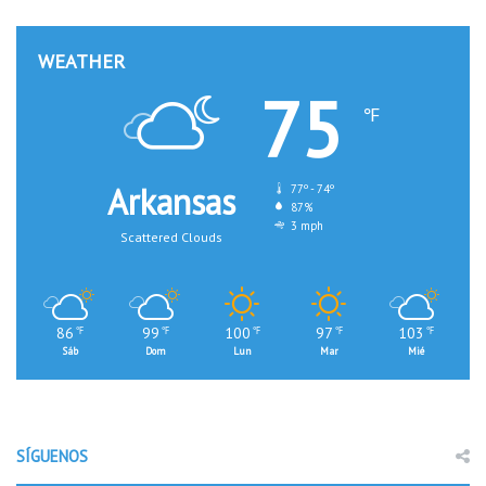
WEATHER
75
℉
Arkansas
77º - 74º
87%
3 mph
Scattered Clouds
86
99
100
97
103
℉
℉
℉
℉
℉
Sáb
Dom
Lun
Mar
Mié
SÍGUENOS