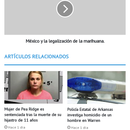
a
i
l
c
a
o
n
y
a
l
c
a
i
México y la legalización de la marihuana.
l
ó
e
n
g
ARTÍCULOS RELACIONADOS
.
a
l
i
z
a
c
i
ó
n
Mujer de Pea Ridge es
Policía Estatal de Arkansas
d
sentenciada tras la muerte de su
investiga homicidio de un
e
hijastro de 11 años
hombre en Warren
l
Hace 1 día
Hace 1 día