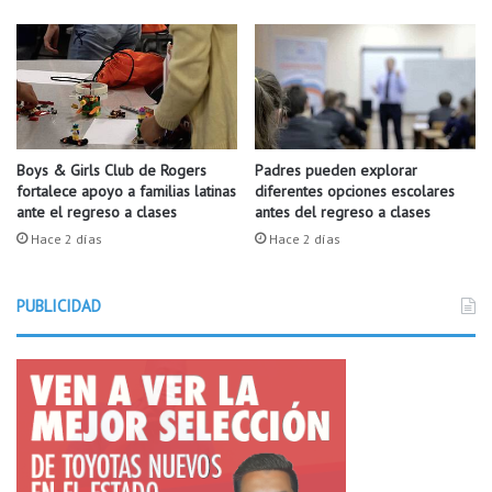
a
m
a
r
i
h
u
a
Boys & Girls Club de Rogers
Padres pueden explorar
fortalece apoyo a familias latinas
diferentes opciones escolares
n
ante el regreso a clases
antes del regreso a clases
a
.
Hace 2 días
Hace 2 días
PUBLICIDAD